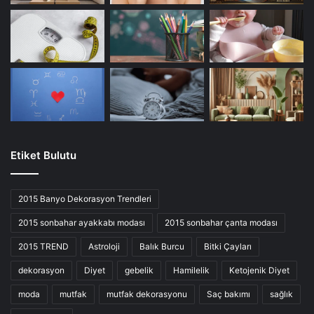
Etiket Bulutu
2015 Banyo Dekorasyon Trendleri
2015 sonbahar ayakkabı modası
2015 sonbahar çanta modası
2015 TREND
Astroloji
Balık Burcu
Bitki Çayları
dekorasyon
Diyet
gebelik
Hamilelik
Ketojenik Diyet
moda
mutfak
mutfak dekorasyonu
Saç bakımı
sağlık