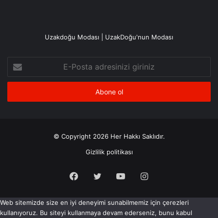
Uzakdoğu Modası | UzakDoğu'nun Modası
E-
Posta
adresinizi
giriniz
© Copyright 2026 Her Hakkı Saklıdır.
Gizlilik politikası
Facebook
X
YouTube
Instagram
Web sitemizde size en iyi deneyimi sunabilmemiz için çerezleri
kullanıyoruz. Bu siteyi kullanmaya devam ederseniz, bunu kabul