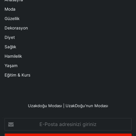
Moda
Güzellik
Dekorasyon
Diyet
Sağlık
Hamilelik
Yaşam
Eğitim & Kurs
Uzakdoğu Modası | UzakDoğu'nun Modası
E-
Posta
adresinizi