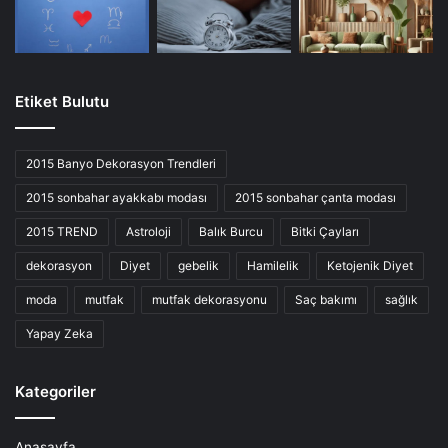
Etiket Bulutu
2015 Banyo Dekorasyon Trendleri
2015 sonbahar ayakkabı modası
2015 sonbahar çanta modası
2015 TREND
Astroloji
Balık Burcu
Bitki Çayları
dekorasyon
Diyet
gebelik
Hamilelik
Ketojenik Diyet
moda
mutfak
mutfak dekorasyonu
Saç bakımı
sağlık
Yapay Zeka
Kategoriler
Anasayfa