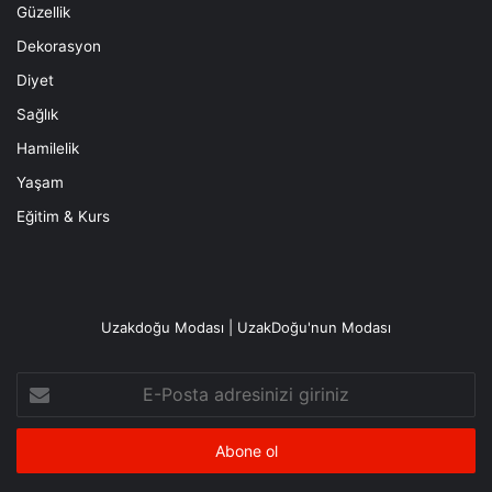
Güzellik
Dekorasyon
Diyet
Sağlık
Hamilelik
Yaşam
Eğitim & Kurs
Uzakdoğu Modası | UzakDoğu'nun Modası
E-
Posta
adresinizi
giriniz