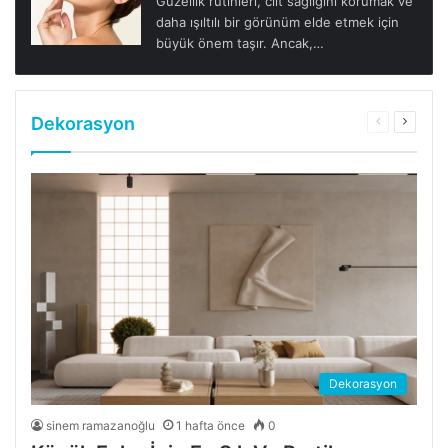
Güzellik rutinleri, cilt sağlığını korumak ve
daha ışıltılı bir görünüm elde etmek için
büyük önem taşır. Ancak,…
Dekorasyon
Önceki
Sonrak
sayfa
sayfa
Dekorasyon
sinem ramazanoğlu
1 hafta önce
0