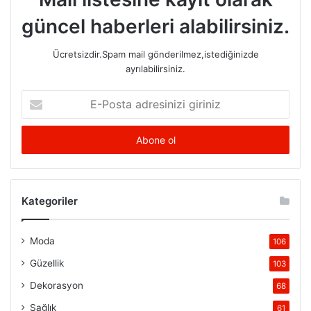
güncel haberleri alabilirsiniz.
Ücretsizdir.Spam mail gönderilmez,istediğinizde
ayrılabilirsiniz.
E-
Posta
adresinizi
giriniz
Kategoriler
Moda
106
Güzellik
103
Dekorasyon
68
Sağlık
61