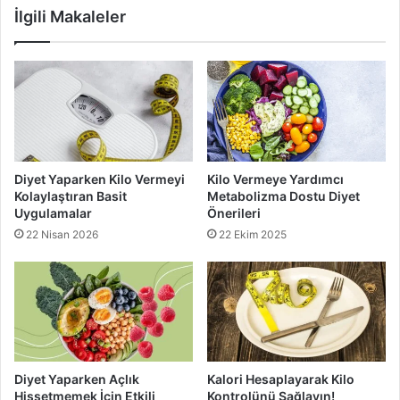
adaydır. Aktarlardan tane olarak satılan bu doğal çözümü
İlgili Makaleler
sizin de denemenizi tavsiye ederiz.
Yalancı portakal
yalancı portakal nedir
yalancı portakalı denemek
Diyet Yaparken Kilo Vermeyi
Kilo Vermeye Yardımcı
Kolaylaştıran Basit
Metabolizma Dostu Diyet
Uygulamalar
Önerileri
22 Nisan 2026
22 Ekim 2025
Diyet Yaparken Açlık
Kalori Hesaplayarak Kilo
Hissetmemek İçin Etkili
Kontrolünü Sağlayın!