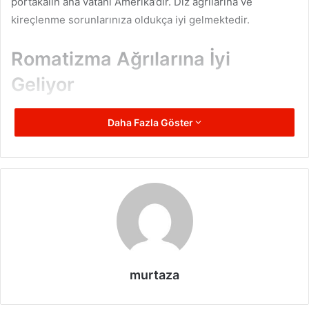
portakalın ana vatanı Amerika’dır. Diz ağrılarına ve
kireçlenme sorunlarınıza oldukça iyi gelmektedir.
Romatizma Ağrılarına İyi
Geliyor
Ağrı, sızı ve romatizmalarınıza iyi gelen bu meyve ayrıca
Daha Fazla Göster
kireçlenmeye de çok iyi gelmektedir. Ezilip merhem haline
getirerek ağrı olan bölgelere uygulaması yapılmaktadır.
Eklem rahatsızlığı yaşayan kişiler akşam yatmadan önce
rahatsızlık yaşadıkları yerlere hazırladıkları bu merhemi
sürdüklerinde sabah uyandıklarında bu ağrıların
hafiflediğini görecektir.
Yalancı portakal
genel olarak sulak alanlar da
murtaza
yetiştirilmektedir. Dikenli bir ağaca sahiptir ve
olgunlaştığında bu meyve kendiliğinden dökülmektedir. İlk