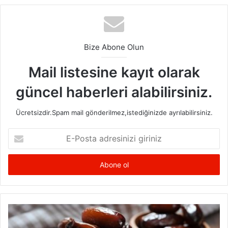
kullanımdan sonra görülen fayda ile birlikte kullanımına
devam eden kişi sayısı çoktur.
Bize Abone Olun
Mail listesine kayıt olarak
güncel haberleri alabilirsiniz.
Ücretsizdir.Spam mail gönderilmez,istediğinizde ayrılabilirsiniz.
E-
Posta
adresinizi
giriniz
Hurma
Diyeti