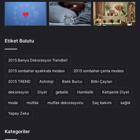
Etiket Bulutu
2015 Banyo Dekorasyon Trendleri
2015 sonbahar ayakkabı modası
2015 sonbahar çanta modası
2015 TREND
Astroloji
Balık Burcu
Bitki Çayları
dekorasyon
Diyet
gebelik
Hamilelik
Ketojenik Diyet
moda
mutfak
mutfak dekorasyonu
Saç bakımı
sağlık
Yapay Zeka
Kategoriler