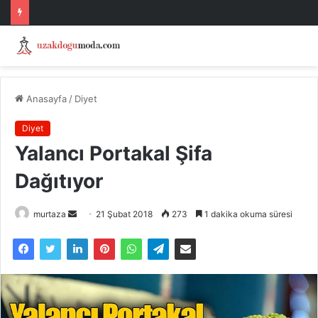
Anasayfa
/
Diyet
Diyet
Yalancı Portakal Şifa
Dağıtıyor
Bir
murtaza
21 Şubat 2018
273
1 dakika okuma süresi
e-
posta
göndermek