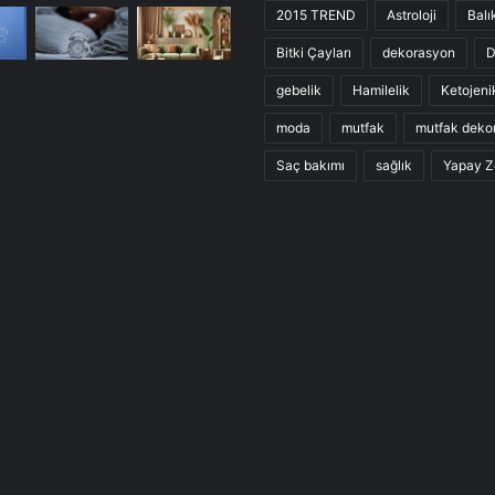
2015 TREND
Astroloji
Balı
Bitki Çayları
dekorasyon
D
gebelik
Hamilelik
Ketojeni
moda
mutfak
mutfak deko
Saç bakımı
sağlık
Yapay Z