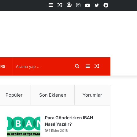
Kenar
Rastgele
Kayıt
Instagram
YouTube
X
Facebook
Bölmesi
Makale
Ol
Arama
Kenar
Rastgele
URS
yap
Bölmesi
Makale
Popüler
Son Eklenen
Yorumlar
...
Para Gönderirken IBAN
Nasıl Yazılır?
1 Ekim 2018