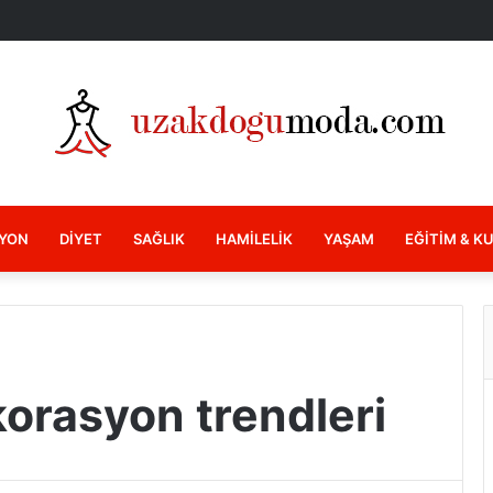
YON
DIYET
SAĞLIK
HAMILELIK
YAŞAM
EĞITIM & K
orasyon trendleri