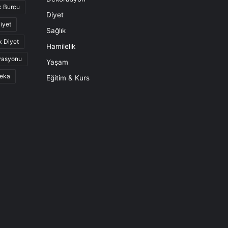
k Burcu
Diyet
iyet
Sağlık
k Diyet
Hamilelik
rasyonu
Yaşam
eka
Eğitim & Kurs