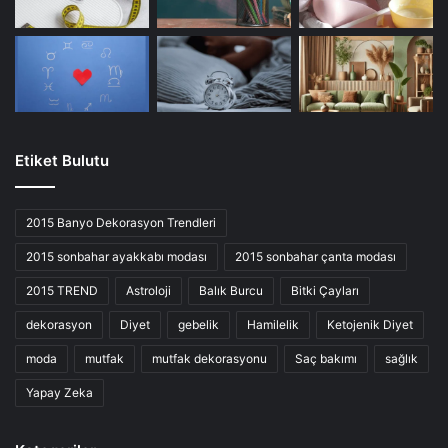
Etiket Bulutu
2015 Banyo Dekorasyon Trendleri
2015 sonbahar ayakkabı modası
2015 sonbahar çanta modası
2015 TREND
Astroloji
Balık Burcu
Bitki Çayları
dekorasyon
Diyet
gebelik
Hamilelik
Ketojenik Diyet
moda
mutfak
mutfak dekorasyonu
Saç bakımı
sağlık
Yapay Zeka