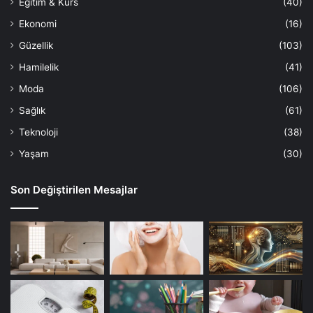
Eğitim & Kurs
(40)
Ekonomi
(16)
Güzellik
(103)
Hamilelik
(41)
Moda
(106)
Sağlık
(61)
Teknoloji
(38)
Yaşam
(30)
Son Değiştirilen Mesajlar