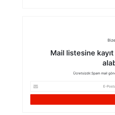
Biz
Mail listesine kayı
alab
Ücretsizdir.Spam mail gönde
E-
Posta
adresinizi
giriniz