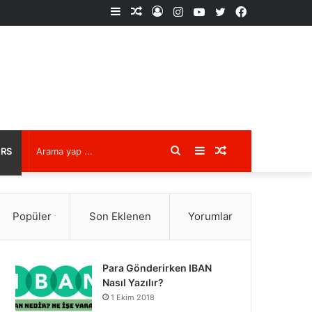
Kenar
Rastgele
Kayıt
Instagram
YouTube
X
Facebook
Bölmesi
Makale
Ol
Arama
Kenar
Rastgele
URS
yap
Bölmesi
Makale
Popüler
Son Eklenen
Yorumlar
...
Para Gönderirken IBAN
Nasıl Yazılır?
1 Ekim 2018