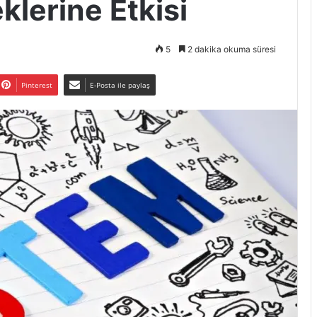
lerine Etkisi
5
2 dakika okuma süresi
Pinterest
E-Posta ile paylaş