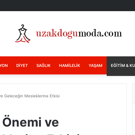
YON
DIYET
SAĞLIK
HAMILELIK
YAŞAM
EĞITIM & K
e Geleceğin Mesleklerine Etkisi
 Önemi ve