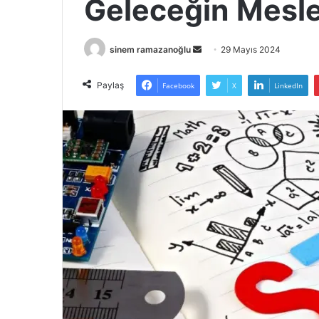
Geleceğin Meslek
Bir
sinem ramazanoğlu
29 Mayıs 2024
e-
posta
Paylaş
Facebook
X
LinkedIn
göndermek