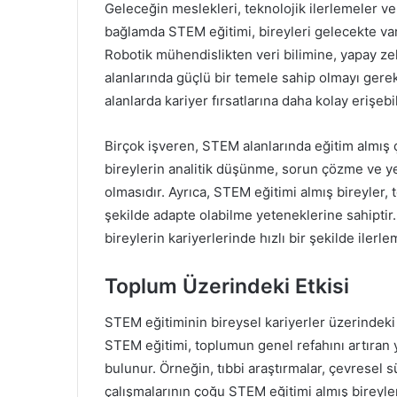
Geleceğin meslekleri, teknolojik ilerlemeler v
bağlamda STEM eğitimi, bireyleri gelecekte var 
Robotik mühendislikten veri bilimine, yapay z
alanlarında güçlü bir temele sahip olmayı gerekt
alanlarda kariyer fırsatlarına daha kolay erişebil
Birçok işveren, STEM alanlarında eğitim almış 
bireylerin analitik düşünme, sorun çözme ve y
olmasıdır. Ayrıca, STEM eğitimi almış bireyler, te
şekilde adapte olabilme yeteneklerine sahiptir.
bireylerin kariyerlerinde hızlı bir şekilde ilerl
Toplum Üzerindeki Etkisi
STEM eğitiminin bireysel kariyerler üzerindeki 
STEM eğitimi, toplumun genel refahını artıran ye
bulunur. Örneğin, tıbbi araştırmalar, çevresel sür
çalışmalarının çoğu STEM eğitimi almış bireyler