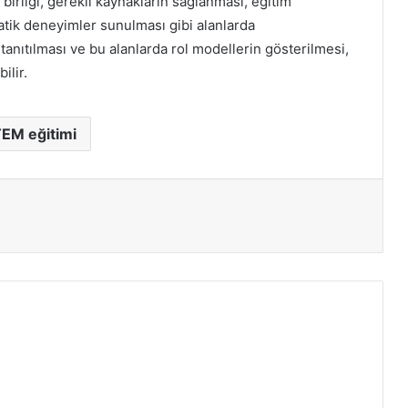
iş birliği, gerekli kaynakların sağlanması, eğitim
ratik deneyimler sunulması gibi alanlarda
 tanıtılması ve bu alanlarda rol modellerin gösterilmesi,
ilir.
EM eğitimi
ır