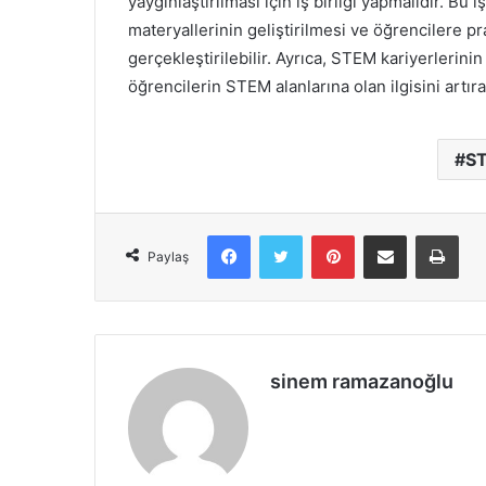
yaygınlaştırılması için iş birliği yapmalıdır. Bu 
materyallerinin geliştirilmesi ve öğrencilere p
gerçekleştirilebilir. Ayrıca, STEM kariyerlerinin
öğrencilerin STEM alanlarına olan ilgisini artırab
ST
Facebook
X
Pinterest
E-Posta ile paylaş
Yazd
Paylaş
sinem ramazanoğlu