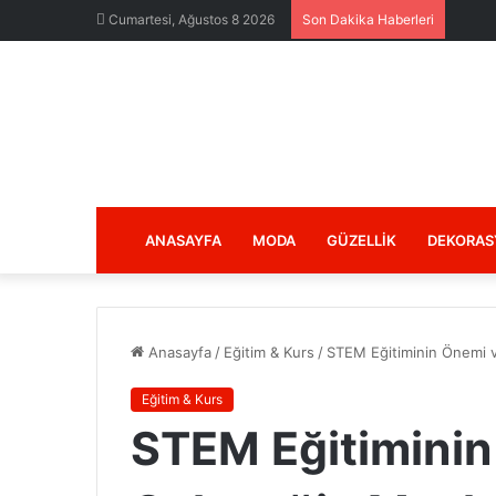
Cumartesi, Ağustos 8 2026
Son Dakika Haberleri
ANASAYFA
MODA
GÜZELLIK
DEKORAS
Anasayfa
/
Eğitim & Kurs
/
STEM Eğitiminin Önemi v
Eğitim & Kurs
STEM Eğitiminin