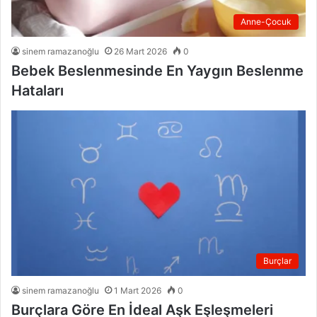
Anne-Çocuk
sinem ramazanoğlu
26 Mart 2026
0
Bebek Beslenmesinde En Yaygın Beslenme
Hataları
Burçlar
sinem ramazanoğlu
1 Mart 2026
0
Burçlara Göre En İdeal Aşk Eşleşmeleri