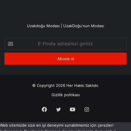
Uzakdoğu Modası | UzakDoğu'nun Modası
E-
Posta
adresinizi
giriniz
© Copyright 2026 Her Hakkı Saklıdır.
Gizlilik politikası
Facebook
X
YouTube
Instagram
Web sitemizde size en iyi deneyimi sunabilmemiz için çerezleri