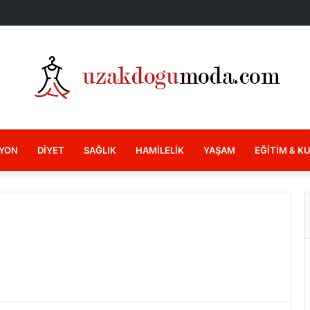
YON
DIYET
SAĞLIK
HAMILELIK
YAŞAM
EĞITIM & K