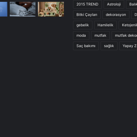
2015 TREND
Astroloji
Balı
Bitki Çayları
dekorasyon
D
gebelik
Hamilelik
Ketojeni
moda
mutfak
mutfak deko
Saç bakımı
sağlık
Yapay Z