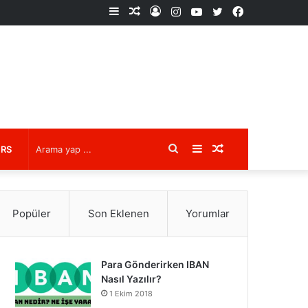
Kenar
Rastgele
Kayıt
Instagram
YouTube
X
Facebook
Bölmesi
Makale
Ol
Arama
Kenar
Rastgele
URS
yap
Bölmesi
Makale
Popüler
Son Eklenen
Yorumlar
...
Para Gönderirken IBAN
Nasıl Yazılır?
1 Ekim 2018