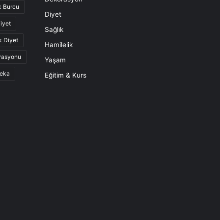
k Burcu
Diyet
iyet
Sağlık
k Diyet
Hamilelik
rasyonu
Yaşam
eka
Eğitim & Kurs