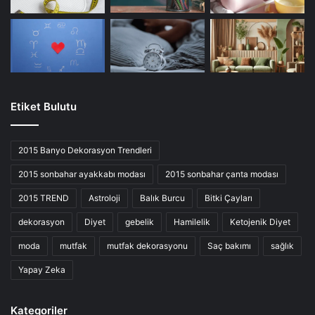
Etiket Bulutu
2015 Banyo Dekorasyon Trendleri
2015 sonbahar ayakkabı modası
2015 sonbahar çanta modası
2015 TREND
Astroloji
Balık Burcu
Bitki Çayları
dekorasyon
Diyet
gebelik
Hamilelik
Ketojenik Diyet
moda
mutfak
mutfak dekorasyonu
Saç bakımı
sağlık
Yapay Zeka
Kategoriler