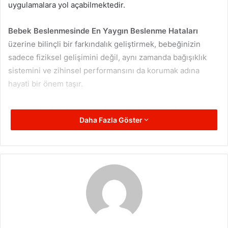
uygulamalara yol açabilmektedir.
Bebek Beslenmesinde En Yaygın Beslenme Hataları
üzerine bilinçli bir farkındalık geliştirmek, bebeğinizin
sadece fiziksel gelişimini değil, aynı zamanda bağışıklık
sistemini ve zihinsel performansını da korumak adına
hayati bir önem taşır.
Bu yazıda, ek gıda sürecinden sofra kültürüne kadar en sık
Daha Fazla Göster
yapılan yanlışları ve bu yanlışların yerine geçmesi gereken
bilimsel doğruları inceleyeceğiz.
Ek Gıdaya Geçiş Sürecinde Yapılan
Fizyolojik Hatalar
Bebeklerin sindirim sistemi, yetişkinlerinkinden çok daha
hassas ve gelişime muhtaçtır. Bu nedenle “daha hızlı
büyüsün” veya “gece daha uzun uyusun” gibi kaygılarla