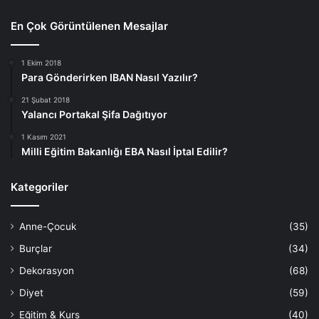
hastır. Başka bebeklerle kıyaslama yapmak ebeveynin
En Çok Görüntülenen Mesajlar
stresini artırır ve bu stres yemeğe de yansır.
1 Ekim 2018
Ebeveyn olarak göreviniz; ona en doğal, mevsimine uygun
Para Gönderirken IBAN Nasıl Yazılır?
ve sağlıklı seçenekleri huzurlu bir ortamda sunmaktır.
21 Şubat 2018
Bebeğinizin ne kadar yiyeceğine karar vermesine izin
Yalancı Portakal Şifa Dağıtıyor
verdiğinizde, onun kendi bedeniyle barışık bir birey olarak
1 Kasım 2021
büyümesini sağlarsınız. Unutmayın, doğru bilgi ve sakin bir
Milli Eğitim Bakanlığı EBA Nasıl İptal Edilir?
duruş, bu sürecin en büyük anahtarıdır.
Kategoriler
Bebek Beslenmesi
Anne-Çocuk
(35)
Burçlar
(34)
Dekorasyon
(68)
Diyet
(59)
Eğitim & Kurs
(40)