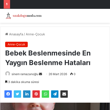
Anasayfa
/
Anne-Çocuk
Anne-Çocuk
Bebek Beslenmesinde En
Yaygın Beslenme Hataları
Bir
sinem ramazanoğlu
26 Mart 2026
0
e-
3 dakika okuma süresi
posta
göndermek