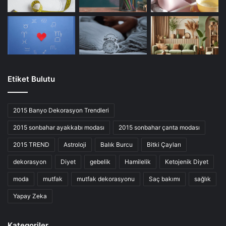
Etiket Bulutu
2015 Banyo Dekorasyon Trendleri
2015 sonbahar ayakkabı modası
2015 sonbahar çanta modası
2015 TREND
Astroloji
Balık Burcu
Bitki Çayları
dekorasyon
Diyet
gebelik
Hamilelik
Ketojenik Diyet
moda
mutfak
mutfak dekorasyonu
Saç bakımı
sağlık
Yapay Zeka
Kategoriler