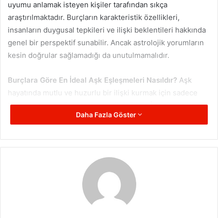
uyumu anlamak isteyen kişiler tarafından sıkça
araştırılmaktadır. Burçların karakteristik özellikleri,
insanların duygusal tepkileri ve ilişki beklentileri hakkında
genel bir perspektif sunabilir. Ancak astrolojik yorumların
kesin doğrular sağlamadığı da unutulmamalıdır.
Burçlara Göre En İdeal Aşk Eşleşmeleri Nasıldır?
Aşk
hayatında mutlu ve huzurlu bir ilişki kurmak için sadece
burç uyumuna güvenmek yeterli değildir. İletişim kalitesi,
Daha Fazla Göster
güven duygusu ve empati de romantik ilişkilerin temel yapı
taşları arasında yer alır. Bununla birlikte, Burçlara Göre En
İdeal Aşk Eşleşmeleri araştırması yapan kişiler, hangi burç
kombinasyonlarının daha sağlıklı romantik bağ
kurabileceğini öğrenmek istemektedir.
Element Gruplarına Göre Aşk Uyum
Analizi