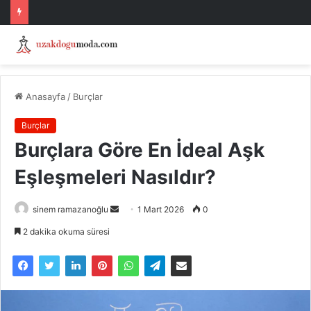
Anasayfa
/
Burçlar
Burçlar
Burçlara Göre En İdeal Aşk
Eşleşmeleri Nasıldır?
Bir
sinem ramazanoğlu
1 Mart 2026
0
e-
2 dakika okuma süresi
posta
göndermek