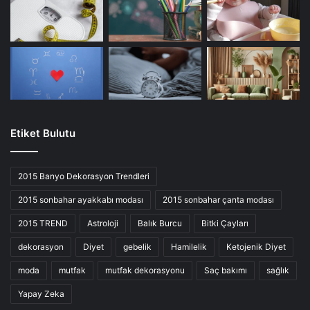
Etiket Bulutu
2015 Banyo Dekorasyon Trendleri
2015 sonbahar ayakkabı modası
2015 sonbahar çanta modası
2015 TREND
Astroloji
Balık Burcu
Bitki Çayları
dekorasyon
Diyet
gebelik
Hamilelik
Ketojenik Diyet
moda
mutfak
mutfak dekorasyonu
Saç bakımı
sağlık
Yapay Zeka