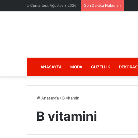
Cumartesi, Ağustos 8 2026
Son Dakika Haberleri
ANASAYFA
MODA
GÜZELLIK
DEKORAS
Anasayfa
/
B vitamini
B vitamini