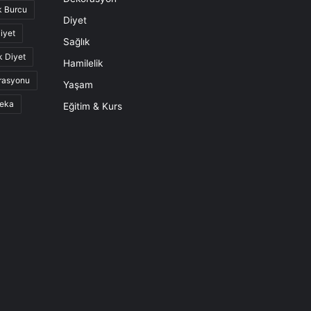
k Burcu
Diyet
iyet
Sağlık
k Diyet
Hamilelik
rasyonu
Yaşam
eka
Eğitim & Kurs