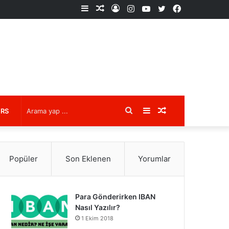
Kenar
Rastgele
Kayıt
Instagram
YouTube
X
Facebook
Bölmesi
Makale
Ol
Arama
Kenar
Rastgele
URS
yap
Bölmesi
Makale
Popüler
Son Eklenen
Yorumlar
...
Para Gönderirken IBAN
Nasıl Yazılır?
1 Ekim 2018