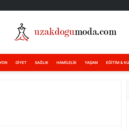
YON
DIYET
SAĞLIK
HAMILELIK
YAŞAM
EĞITIM & K