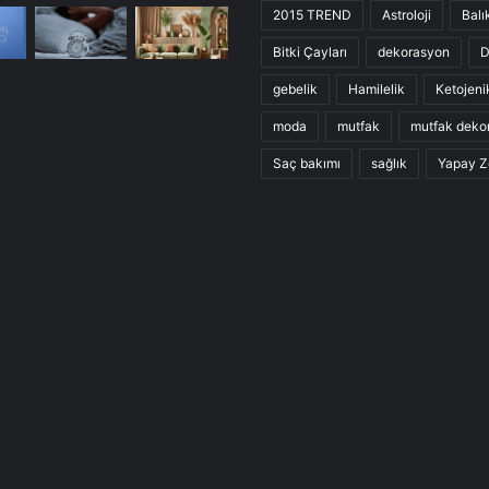
2015 TREND
Astroloji
Balı
Bitki Çayları
dekorasyon
D
gebelik
Hamilelik
Ketojeni
moda
mutfak
mutfak deko
Saç bakımı
sağlık
Yapay Z