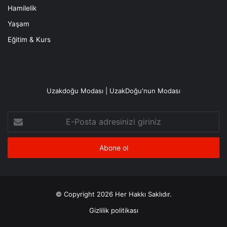
Hamilelik
Yaşam
Eğitim & Kurs
Uzakdoğu Modası | UzakDoğu'nun Modası
E-
Posta
adresinizi
giriniz
© Copyright 2026 Her Hakkı Saklıdır.
Gizlilik politikası