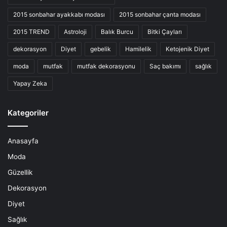
2015 sonbahar ayakkabı modası
2015 sonbahar çanta modası
2015 TREND
Astroloji
Balık Burcu
Bitki Çayları
dekorasyon
Diyet
gebelik
Hamilelik
Ketojenik Diyet
moda
mutfak
mutfak dekorasyonu
Saç bakımı
sağlık
Yapay Zeka
Kategoriler
Anasayfa
Moda
Güzellik
Dekorasyon
Diyet
Sağlık