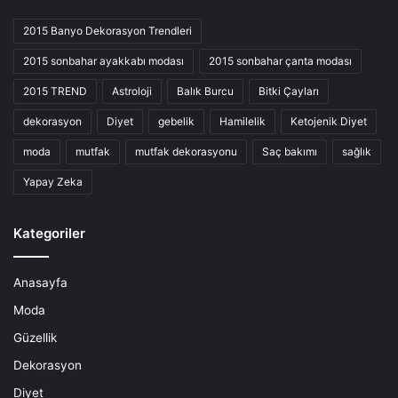
2015 Banyo Dekorasyon Trendleri
2015 sonbahar ayakkabı modası
2015 sonbahar çanta modası
2015 TREND
Astroloji
Balık Burcu
Bitki Çayları
dekorasyon
Diyet
gebelik
Hamilelik
Ketojenik Diyet
moda
mutfak
mutfak dekorasyonu
Saç bakımı
sağlık
Yapay Zeka
Kategoriler
Anasayfa
Moda
Güzellik
Dekorasyon
Diyet