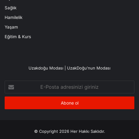
Sağlık
Hamilelik
Yaşam
Eğitim & Kurs
Uzakdoğu Modası | UzakDoğu'nun Modası
E-
Posta
adresinizi
giriniz
© Copyright 2026 Her Hakkı Saklıdır.