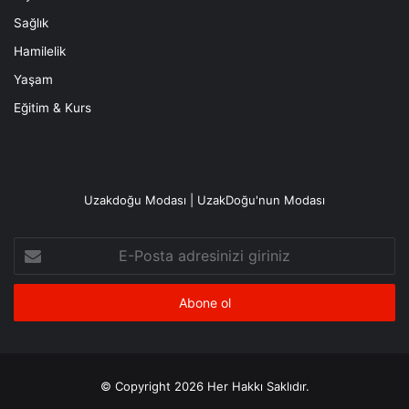
Sağlık
Hamilelik
Yaşam
Eğitim & Kurs
Uzakdoğu Modası | UzakDoğu'nun Modası
E-
Posta
adresinizi
giriniz
© Copyright 2026 Her Hakkı Saklıdır.