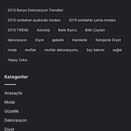
2015 Banyo Dekorasyon Trendleri
2015 sonbahar ayakkabı modası
2015 sonbahar çanta modası
2015 TREND
Astroloji
Balık Burcu
Bitki Çayları
dekorasyon
Diyet
gebelik
Hamilelik
Ketojenik Diyet
moda
mutfak
mutfak dekorasyonu
Saç bakımı
sağlık
Yapay Zeka
Kategoriler
Anasayfa
Moda
Güzellik
Dekorasyon
Diyet