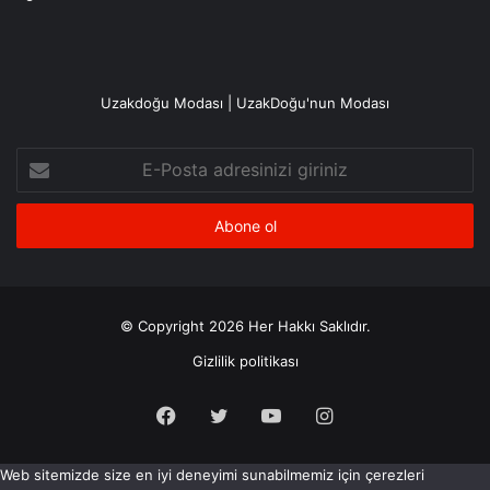
Uzakdoğu Modası | UzakDoğu'nun Modası
E-
Posta
adresinizi
giriniz
© Copyright 2026 Her Hakkı Saklıdır.
Gizlilik politikası
Facebook
X
YouTube
Instagram
Web sitemizde size en iyi deneyimi sunabilmemiz için çerezleri