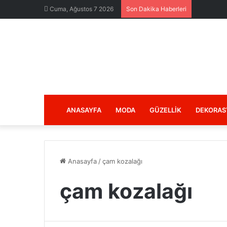
Cuma, Ağustos 7 2026
Son Dakika Haberleri
ANASAYFA
MODA
GÜZELLIK
DEKORAS
Anasayfa
/
çam kozalağı
çam kozalağı