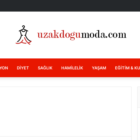
YON
DIYET
SAĞLIK
HAMILELIK
YAŞAM
EĞITIM & K