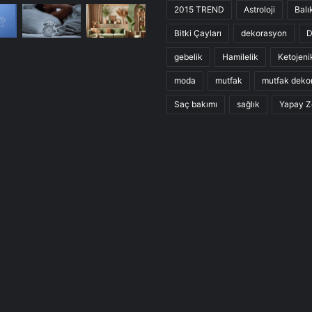
2015 TREND
Astroloji
Balı
Bitki Çayları
dekorasyon
D
gebelik
Hamilelik
Ketojeni
moda
mutfak
mutfak deko
Saç bakımı
sağlık
Yapay Z