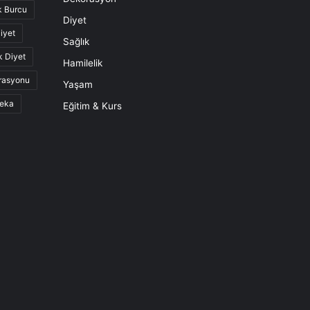
k Burcu
Diyet
iyet
Sağlık
k Diyet
Hamilelik
rasyonu
Yaşam
eka
Eğitim & Kurs