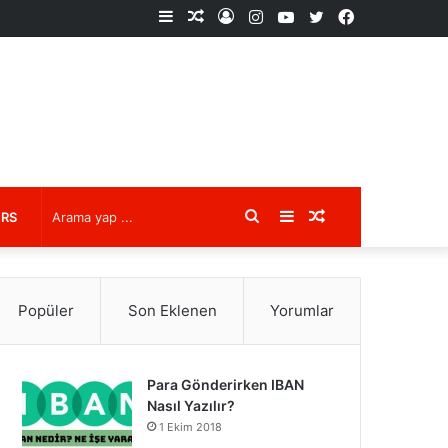
Kenar
Rastgele
Kayıt
Instagram
YouTube
X
Facebook
Bölmesi
Makale
Ol
Arama
Kenar
Rastgele
URS
yap
Bölmesi
Makale
Popüler
Son Eklenen
Yorumlar
...
Para Gönderirken IBAN
Nasıl Yazılır?
1 Ekim 2018