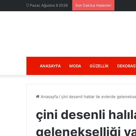
Pazar, Ağustos 9 2026
Son Dakika Haberleri
ANASAYFA
MODA
GÜZELLIK
DEKORAS
Anasayfa
/
çini desenli halılar ile evlerde gelenekse
çini desenli halıl
gelenekselliği y