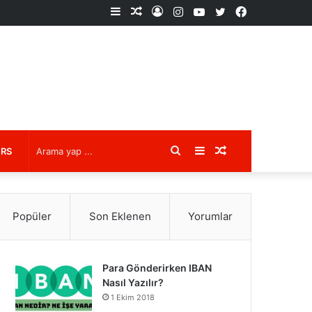
Kenar
Rastgele
Kayıt
Instagram
YouTube
X
Facebook
Bölmesi
Makale
Ol
Arama
Kenar
Rastgele
URS
yap
Bölmesi
Makale
Popüler
Son Eklenen
Yorumlar
...
Para Gönderirken IBAN
Nasıl Yazılır?
1 Ekim 2018