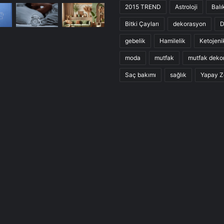
2015 TREND
Astroloji
Balı
Bitki Çayları
dekorasyon
D
gebelik
Hamilelik
Ketojeni
moda
mutfak
mutfak deko
Saç bakımı
sağlık
Yapay Z