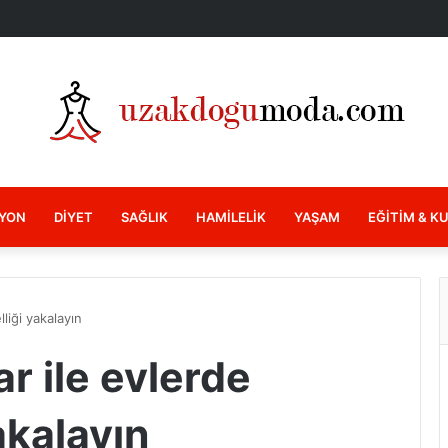
YON
DIYET
SAĞLIK
HAMILELIK
YAŞAM
EĞITIM & K
lliği yakalayın
ar ile evlerde
akalayın