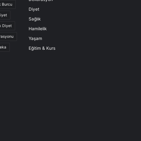
k Burcu
Diyet
iyet
Sağlık
k Diyet
Hamilelik
rasyonu
Yaşam
eka
Eğitim & Kurs