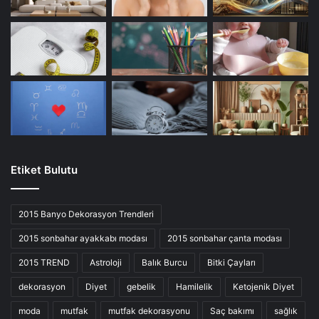
Etiket Bulutu
2015 Banyo Dekorasyon Trendleri
2015 sonbahar ayakkabı modası
2015 sonbahar çanta modası
2015 TREND
Astroloji
Balık Burcu
Bitki Çayları
dekorasyon
Diyet
gebelik
Hamilelik
Ketojenik Diyet
moda
mutfak
mutfak dekorasyonu
Saç bakımı
sağlık