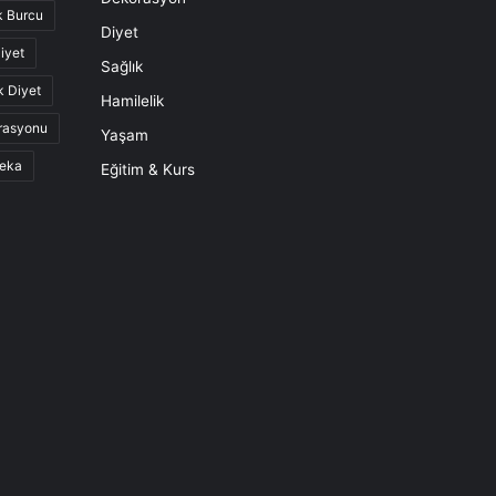
k Burcu
Diyet
iyet
Sağlık
k Diyet
Hamilelik
rasyonu
Yaşam
eka
Eğitim & Kurs