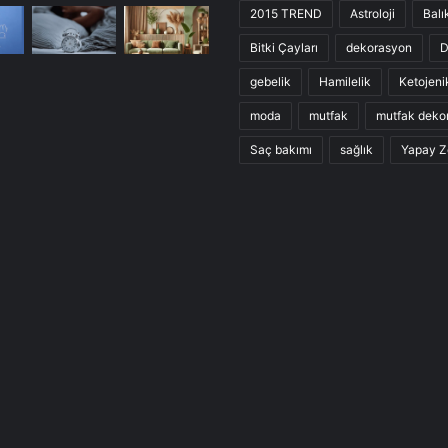
2015 TREND
Astroloji
Balı
Bitki Çayları
dekorasyon
D
gebelik
Hamilelik
Ketojeni
moda
mutfak
mutfak deko
Saç bakımı
sağlık
Yapay Z