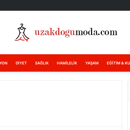
YON
DIYET
SAĞLIK
HAMILELIK
YAŞAM
EĞITIM & K