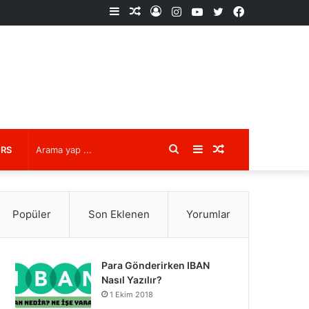
Kenar
Rastgele
Kayıt
Instagram
YouTube
X
Facebook
Bölmesi
Makale
Ol
Arama
Kenar
Rastgele
URS
yap
Bölmesi
Makale
Popüler
Son Eklenen
Yorumlar
...
Para Gönderirken IBAN
Nasıl Yazılır?
1 Ekim 2018