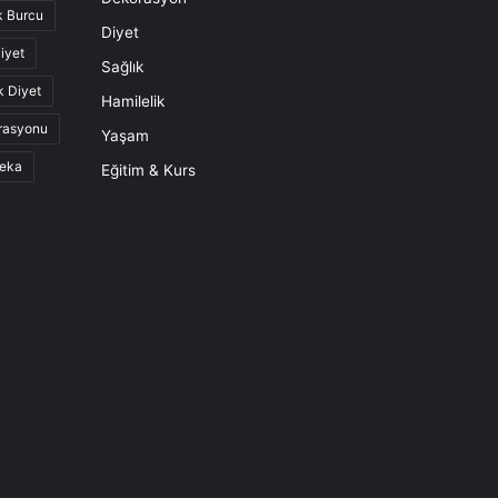
k Burcu
Diyet
iyet
Sağlık
k Diyet
Hamilelik
rasyonu
Yaşam
eka
Eğitim & Kurs