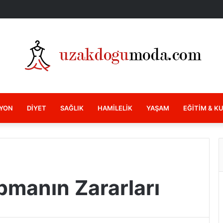
YON
DIYET
SAĞLIK
HAMILELIK
YAŞAM
EĞITIM & K
pmanın Zararları