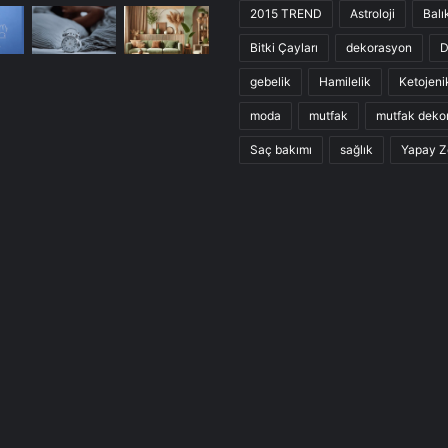
2015 TREND
Astroloji
Balı
Bitki Çayları
dekorasyon
D
gebelik
Hamilelik
Ketojeni
moda
mutfak
mutfak deko
Saç bakımı
sağlık
Yapay Z