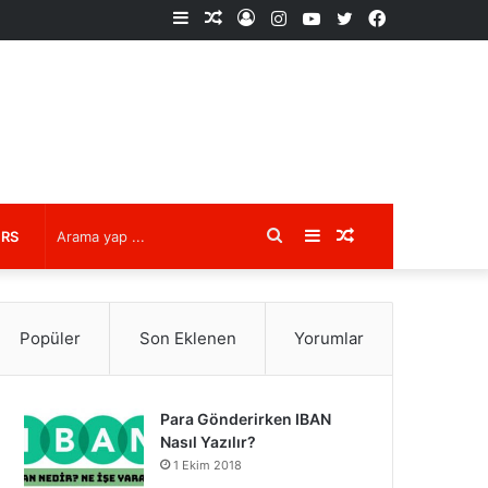
Kenar
Rastgele
Kayıt
Instagram
YouTube
X
Facebook
Bölmesi
Makale
Ol
Arama
Kenar
Rastgele
URS
yap
Bölmesi
Makale
Popüler
Son Eklenen
Yorumlar
...
Para Gönderirken IBAN
Nasıl Yazılır?
1 Ekim 2018