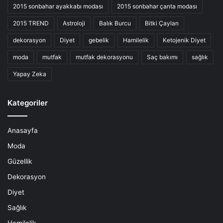
2015 sonbahar ayakkabı modası
2015 sonbahar çanta modası
2015 TREND
Astroloji
Balık Burcu
Bitki Çayları
dekorasyon
Diyet
gebelik
Hamilelik
Ketojenik Diyet
moda
mutfak
mutfak dekorasyonu
Saç bakımı
sağlık
Yapay Zeka
Kategoriler
Anasayfa
Moda
Güzellik
Dekorasyon
Diyet
Sağlık
Hamilelik