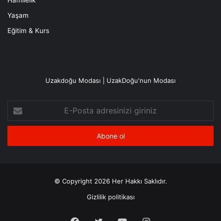
Yaşam
Eğitim & Kurs
Uzakdoğu Modası | UzakDoğu'nun Modası
E-
Posta
adresinizi
giriniz
© Copyright 2026 Her Hakkı Saklıdır.
Gizlilik politikası
Facebook
X
YouTube
Instagram