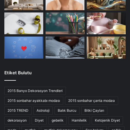
Etiket Bulutu
2015 Banyo Dekorasyon Trendleri
2015 sonbahar ayakkabı modası
2015 sonbahar çanta modası
2015 TREND
Astroloji
Balık Burcu
Bitki Çayları
dekorasyon
Diyet
gebelik
Hamilelik
Ketojenik Diyet