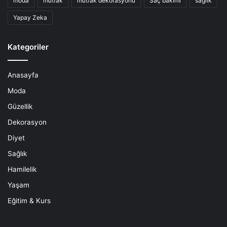
moda
mutfak
mutfak dekorasyonu
Saç bakımı
sağlık
Yapay Zeka
Kategoriler
Anasayfa
Moda
Güzellik
Dekorasyon
Diyet
Sağlık
Hamilelik
Yaşam
Eğitim & Kurs