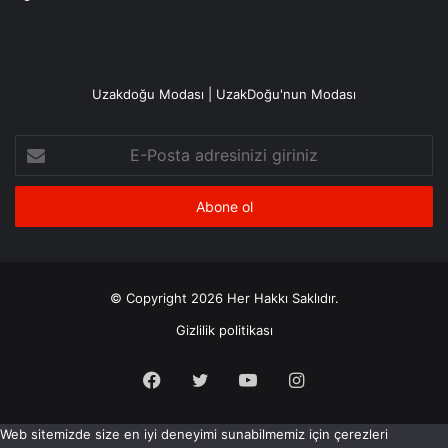
Uzakdoğu Modası | UzakDoğu'nun Modası
E-
Posta
adresinizi
giriniz
© Copyright 2026 Her Hakkı Saklıdır.
Gizlilik politikası
Facebook
X
YouTube
Instagram
Web sitemizde size en iyi deneyimi sunabilmemiz için çerezleri