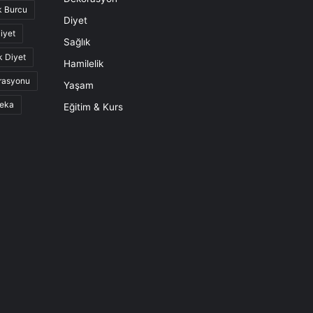
k Burcu
Diyet
iyet
Sağlık
k Diyet
Hamilelik
rasyonu
Yaşam
eka
Eğitim & Kurs