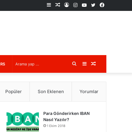
Kenar
Rastgele
Kayıt
Instagram
YouTube
X
Facebook
Bölmesi
Makale
Ol
Arama
Kenar
Rastgele
URS
yap
Bölmesi
Makale
Popüler
Son Eklenen
Yorumlar
...
Para Gönderirken IBAN
Nasıl Yazılır?
1 Ekim 2018