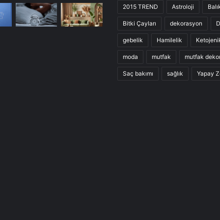
2015 TREND
Astroloji
Balı
Bitki Çayları
dekorasyon
D
gebelik
Hamilelik
Ketojeni
moda
mutfak
mutfak deko
Saç bakımı
sağlık
Yapay Z