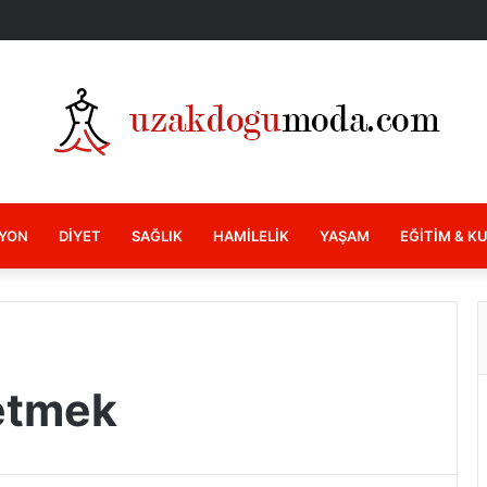
YON
DIYET
SAĞLIK
HAMILELIK
YAŞAM
EĞITIM & K
 etmek