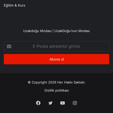
Eğitim & Kurs
Uzakdoğu Modası | UzakDoğu'nun Modası
E-
Posta
adresinizi
giriniz
© Copyright 2026 Her Hakkı Saklıdır.
Gizlilik politikası
Facebook
X
YouTube
Instagram