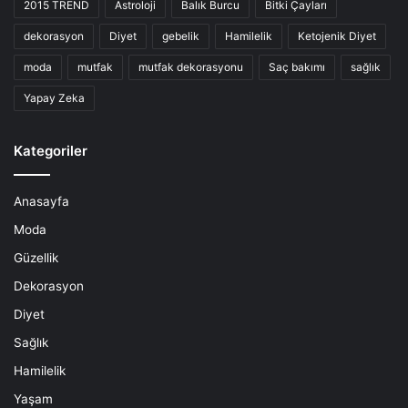
2015 TREND
Astroloji
Balık Burcu
Bitki Çayları
dekorasyon
Diyet
gebelik
Hamilelik
Ketojenik Diyet
moda
mutfak
mutfak dekorasyonu
Saç bakımı
sağlık
Yapay Zeka
Kategoriler
Anasayfa
Moda
Güzellik
Dekorasyon
Diyet
Sağlık
Hamilelik
Yaşam