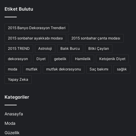
Etiket Bulutu
2015 Banyo Dekorasyon Trendleri
2015 sonbahar ayakkabı modası
2015 sonbahar çanta modası
2015 TREND
Astroloji
Balık Burcu
Bitki Çayları
dekorasyon
Diyet
gebelik
Hamilelik
Ketojenik Diyet
moda
mutfak
mutfak dekorasyonu
Saç bakımı
sağlık
Yapay Zeka
Kategoriler
Anasayfa
Moda
Güzellik