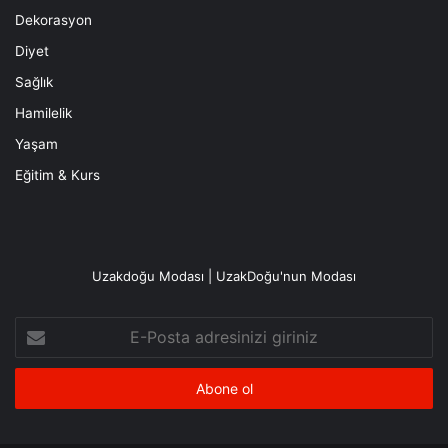
Dekorasyon
Diyet
Sağlık
Hamilelik
Yaşam
Eğitim & Kurs
Uzakdoğu Modası | UzakDoğu'nun Modası
E-
Posta
adresinizi
giriniz