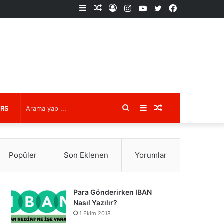
Kenar
Rastgele
Kayıt
Instagram
YouTube
X
Facebook
Bölmesi
Makale
Ol
Arama
Kenar
Rastgele
URS
yap
Bölmesi
Makale
Popüler
Son Eklenen
Yorumlar
...
Para Gönderirken IBAN
Nasıl Yazılır?
1 Ekim 2018