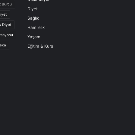
k Burcu
Diyet
iyet
Sağlık
k Diyet
Hamilelik
rasyonu
Yaşam
eka
Eğitim & Kurs