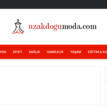
YON
DIYET
SAĞLIK
HAMILELIK
YAŞAM
EĞITIM & K