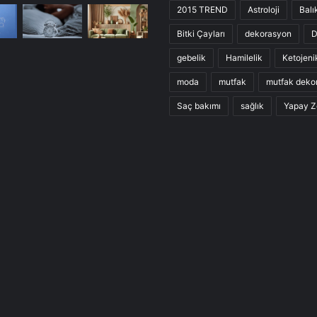
2015 TREND
Astroloji
Balı
Bitki Çayları
dekorasyon
D
gebelik
Hamilelik
Ketojeni
moda
mutfak
mutfak deko
Saç bakımı
sağlık
Yapay Z