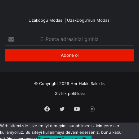
Uzakdoğu Modası | UzakDoğu'nun Modası
E-
Posta
adresinizi
giriniz
© Copyright 2026 Her Hakkı Saklıdır.
Gizlilik politikası
Facebook
X
YouTube
Instagram
Web sitemizde size en iyi deneyimi sunabilmemiz için çerezleri
kullanıyoruz. Bu siteyi kullanmaya devam ederseniz, bunu kabul
ettiğinizi varsayarız.
Tamam
Hayır
Gizlilik politikası