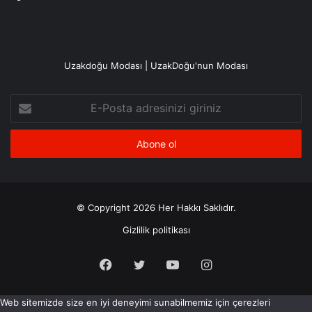
Uzakdoğu Modası | UzakDoğu'nun Modası
E-
Posta
adresinizi
giriniz
© Copyright 2026 Her Hakkı Saklıdır.
Gizlilik politikası
Facebook
X
YouTube
Instagram
Web sitemizde size en iyi deneyimi sunabilmemiz için çerezleri