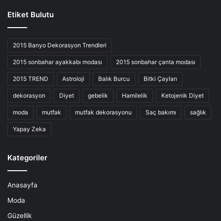
Etiket Bulutu
2015 Banyo Dekorasyon Trendleri
2015 sonbahar ayakkabı modası
2015 sonbahar çanta modası
2015 TREND
Astroloji
Balık Burcu
Bitki Çayları
dekorasyon
Diyet
gebelik
Hamilelik
Ketojenik Diyet
moda
mutfak
mutfak dekorasyonu
Saç bakımı
sağlık
Yapay Zeka
Kategoriler
Anasayfa
Moda
Güzellik