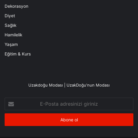
Dekorasyon
Diyet
Sağlık
Hamilelik
Yaşam
Eğitim & Kurs
Uzakdoğu Modası | UzakDoğu'nun Modası
E-
Posta
adresinizi
giriniz