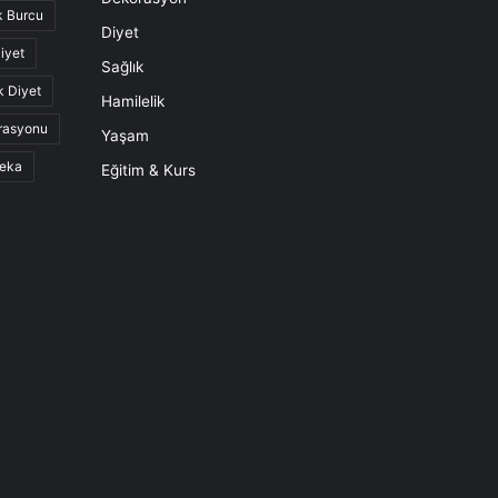
k Burcu
Diyet
iyet
Sağlık
k Diyet
Hamilelik
rasyonu
Yaşam
eka
Eğitim & Kurs