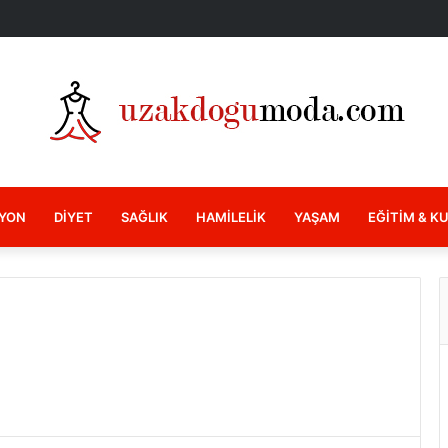
YON
DIYET
SAĞLIK
HAMILELIK
YAŞAM
EĞITIM & K