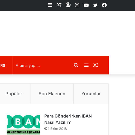
Kenar
Rastgele
Kayıt
Instagram
YouTube
X
Facebook
Bölmesi
Makale
Ol
Arama
Kenar
Rastgele
URS
yap
Bölmesi
Makale
Popüler
Son Eklenen
Yorumlar
...
Para Gönderirken IBAN
Nasıl Yazılır?
1 Ekim 2018