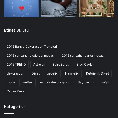
Etiket Bulutu
2015 Banyo Dekorasyon Trendleri
2015 sonbahar ayakkabı modası
2015 sonbahar çanta modası
2015 TREND
Astroloji
Balık Burcu
Bitki Çayları
dekorasyon
Diyet
gebelik
Hamilelik
Ketojenik Diyet
moda
mutfak
mutfak dekorasyonu
Saç bakımı
sağlık
Yapay Zeka
Kategoriler