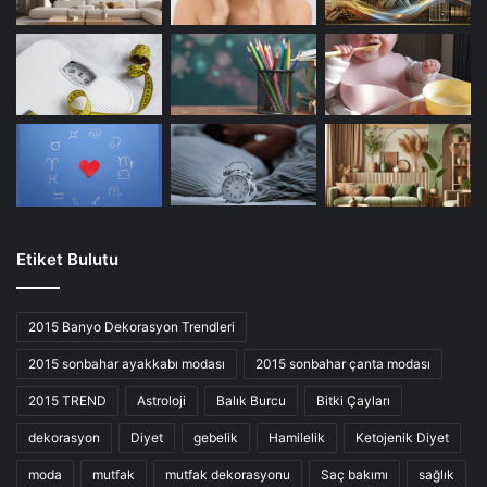
Etiket Bulutu
2015 Banyo Dekorasyon Trendleri
2015 sonbahar ayakkabı modası
2015 sonbahar çanta modası
2015 TREND
Astroloji
Balık Burcu
Bitki Çayları
dekorasyon
Diyet
gebelik
Hamilelik
Ketojenik Diyet
moda
mutfak
mutfak dekorasyonu
Saç bakımı
sağlık