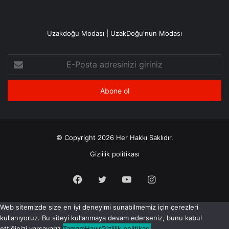
Uzakdoğu Modası | UzakDoğu'nun Modası
E-
Posta
adresinizi
giriniz
© Copyright 2026 Her Hakkı Saklıdır.
Gizlilik politikası
Facebook
X
YouTube
Instagram
Web sitemizde size en iyi deneyimi sunabilmemiz için çerezleri
kullanıyoruz. Bu siteyi kullanmaya devam ederseniz, bunu kabul
ettiğinizi varsayarız.
Tamam
Hayır
Gizlilik politikası