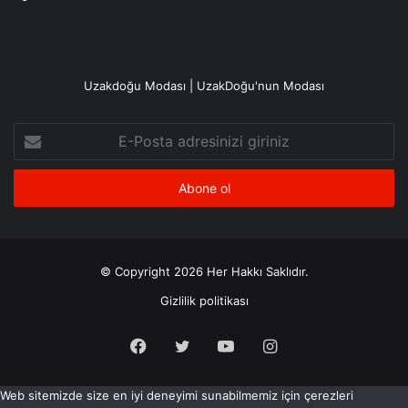
Uzakdoğu Modası | UzakDoğu'nun Modası
E-
Posta
adresinizi
giriniz
© Copyright 2026 Her Hakkı Saklıdır.
Gizlilik politikası
Facebook
X
YouTube
Instagram
Web sitemizde size en iyi deneyimi sunabilmemiz için çerezleri