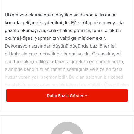
Ülkemizde okuma oranı düşük olsa da son yıllarda bu
konuda gelişme kaydedilmiştir. Eğer kitap okumayı ya da
gazete okumayı alışkanlık haline getirmişseniz, artık bir
okuma köşesi yapmanızın vakti gelmiş demektir.
Dekorasyon açısından düşünüldüğünde bazı önerileri
dikkate almanızın büyük bir önemi vardır. Okuma köşesi
oluşturmak için dikkat etmeniz gereken en önemli nokta,
evinizde kendinizi en rahat hissettiğiniz ve size en fazla
huzur veren yeri seçmenizdir. Bu alan salonun bir köşesi
de olabilir, yatak odasının bir köşesi de olabilir. Önemli olan
dikkatinizi en fazla verebileceğiniz yeri seçmenizdir.
Daha Fazla Göster
Okuma köşesi konusunda yerinizi belirledikten sonra, sıra
mobilya ve aksesuar seçimine gelecektir. Bu noktada,
görsellikten önce rahatlık konusuna dikkat etmelisiniz.
Yani, hangi tip koltukta rahat edeceksiniz o tipte koltuğu
tercih etmelisiniz. Okuma köşesi konusunda genellikle