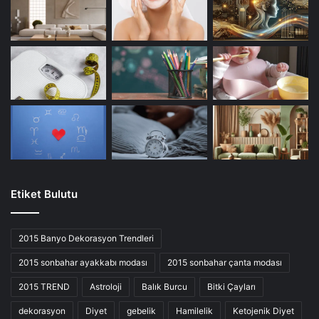
Etiket Bulutu
2015 Banyo Dekorasyon Trendleri
2015 sonbahar ayakkabı modası
2015 sonbahar çanta modası
2015 TREND
Astroloji
Balık Burcu
Bitki Çayları
dekorasyon
Diyet
gebelik
Hamilelik
Ketojenik Diyet