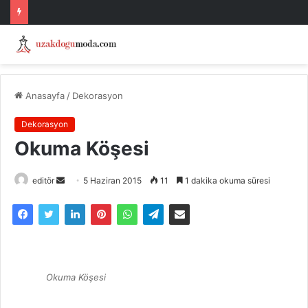
Anasayfa
/
Dekorasyon
Dekorasyon
Okuma Köşesi
Bir
editör
5 Haziran 2015
11
1 dakika okuma süresi
e-
posta
göndermek
Okuma Köşesi