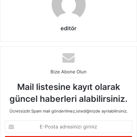
koyu renkli deri koltuklar tercih edilmektedir. Okuma
koltukları adı verilen ve bacaklarınızı uzatarak, rahat bir
şekilde oturabildiğiniz koltuklar revaçtadır.
editör
Bize Abone Olun
Mail listesine kayıt olarak
güncel haberleri alabilirsiniz.
Ücretsizdir.Spam mail gönderilmez,istediğinizde ayrılabilirsiniz.
E-
Posta
adresinizi