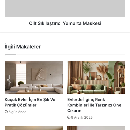
evde bulunması gereken bir köşedir. En rahat şekilde
kitap, gazete okumak için bu köşeleri kişisel seçimlerinize
ve rahatlığınıza göre oluşturmalısınız. Böylece, evinizde
Cilt Sıkılaştırıcı Yumurta Maskesi
size özel bir alan oluşturarak huzurlu bir şekilde kitap
okuyabileceksiniz.
İlgili Makaleler
dekorasyon
lambader
okuma koltuğu
okuma köşesi
Küçük Evler İçin En Şık Ve
Evlerde İlginç Renk
Pratik Çözümler
Kombinleri İle Tarzınızı Öne
Çıkarın
6 gün önce
9 Aralık 2025