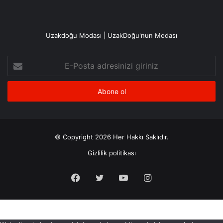
Uzakdoğu Modası | UzakDoğu'nun Modası
E-
Posta
adresinizi
giriniz
© Copyright 2026 Her Hakkı Saklıdır.
Gizlilik politikası
Facebook
X
YouTube
Instagram