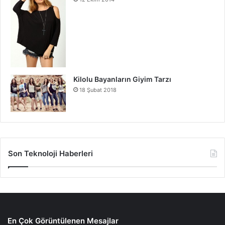
Kilolu Bayanların Giyim Tarzı
18 Şubat 2018
Son Teknoloji Haberleri
En Çok Görüntülenen Mesajlar