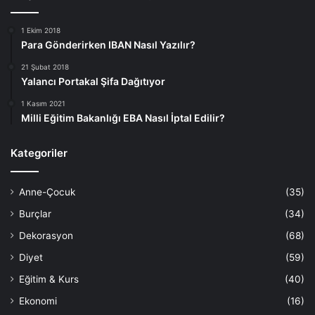
1 Ekim 2018
Para Gönderirken IBAN Nasıl Yazılır?
21 Şubat 2018
Yalancı Portakal Şifa Dağıtıyor
1 Kasım 2021
Milli Eğitim Bakanlığı EBA Nasıl İptal Edilir?
Kategoriler
Anne-Çocuk
(35)
Burçlar
(34)
Dekorasyon
(68)
Diyet
(59)
Eğitim & Kurs
(40)
Ekonomi
(16)