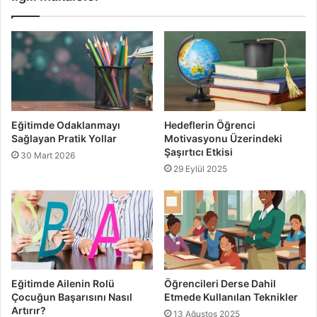
Hangi oyunculuk kursunu seçmeliyim
Oyuncu olmak istiyorum
oyunculuk eğitimini
Eğitimde Odaklanmayı
Hedeflerin Öğrenci
Sağlayan Pratik Yollar
Motivasyonu Üzerindeki
Şaşırtıcı Etkisi
30 Mart 2026
29 Eylül 2025
Eğitimde Ailenin Rolü
Öğrencileri Derse Dahil
Çocuğun Başarısını Nasıl
Etmede Kullanılan Teknikler
Artırır?
13 Ağustos 2025