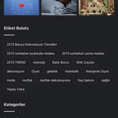
Etiket Bulutu
2015 Banyo Dekorasyon Trendleri
2015 sonbahar ayakkabı modası
2015 sonbahar çanta modası
2015 TREND
Astroloji
Balık Burcu
Bitki Çayları
dekorasyon
Diyet
gebelik
Hamilelik
Ketojenik Diyet
moda
mutfak
mutfak dekorasyonu
Saç bakımı
sağlık
Yapay Zeka
Kategoriler