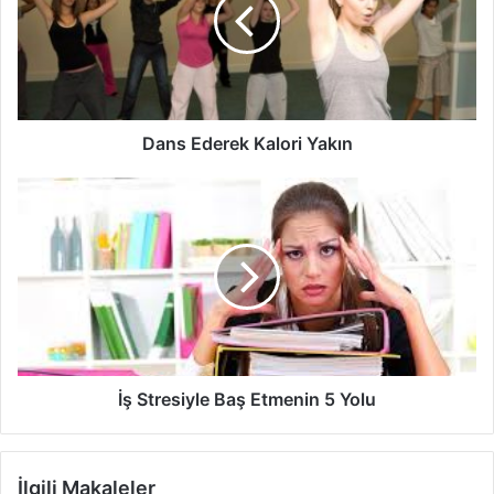
Hangi Oyunculuk Kursunu
Yakın
Seçmeliyim?
Eğitiminizi oyunculuk kurslarında alacaksanız, hangisini
seçeceğiniz konusunda karar verebiliyor olabilirsiniz.
Dans Ederek Kalori Yakın
Oyunculuk kursu seçiminizi yaparken dikkat etmeniz
gereken hususlar var. İlk olarak tüm eğitimlerin veriliyor
İş
olmasına, teknik bilgilerin sağlam olmasına dikkat edin.
Stresiyle
Baş
Tüm bunlar için eğitim veren hocaların nitelikli olması
Etmenin
şarttır. Profesyonel şekilde hareket etmek adına, mutlaka
5
bu alanda uzman olan kişiler tarafından eğitim almaya
Yolu
dikkat etmelisiniz. Zamanınıza uygun olması da önemlidir.
Emek isteyen bir iş olduğundani mutlaka öğrendiklerinizi
deneyimle imkanı tanınmalıdır.
Hangi oyunculuk kursunu
İş Stresiyle Baş Etmenin 5 Yolu
seçmeliyim
sorusuna verilen kriterler üzerinden,
seçiminizi en iyi şekilde yapın.
İlgili Makaleler