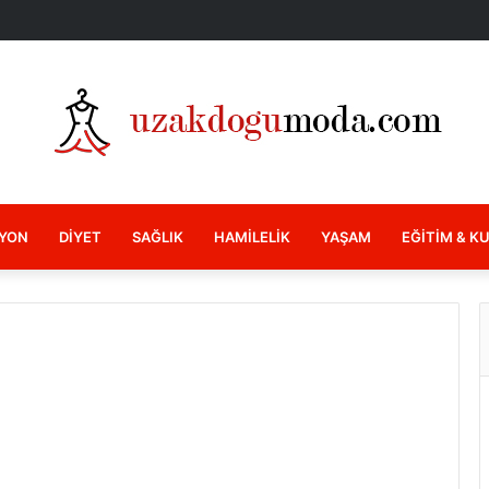
YON
DIYET
SAĞLIK
HAMILELIK
YAŞAM
EĞITIM & K