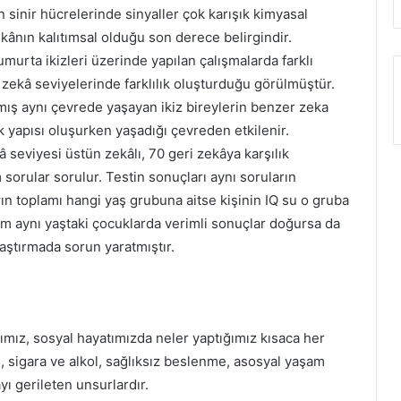
n sinir hücrelerinde sinyaller çok karışık kimyasal
Zekânın kalıtımsal olduğu son derece belirgindir.
murta ikizleri üzerinde yapılan çalışmalarda farklı
 zekâ seviyelerinde farklılık oluşturduğu görülmüştür.
lmış aynı çevrede yaşayan ikiz bireylerin benzer zeka
lik yapısı oluşurken yaşadığı çevreden etkilenir.
seviyesi üstün zekâlı, 70 geri zekâya karşılık
 sorular sorulur. Testin sonuçları aynı soruların
arın toplamı hangi yaş grubuna aitse kişinin IQ su o gruba
öntem aynı yaştaki çocuklarda verimli sonuçlar doğursa da
laştırmada sorun yaratmıştır.
mız, sosyal hayatımızda neler yaptığımız kısaca her
, sigara ve alkol, sağlıksız beslenme, asosyal yaşam
ı gerileten unsurlardır.