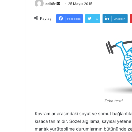
Bir
editör
25 Mayıs 2015
e-
posta
Paylaş
Facebook
X
LinkedIn
göndermek
Zeka testi
Kavramlar arasındaki soyut ve somut bağlantı
kısaca tanımıdır. Sözel algılama, sayısal yeten
mantık yürütebilme durumlarının bütününde zekâ