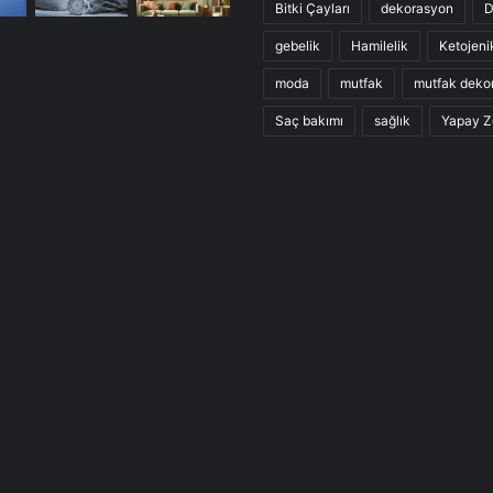
Bitki Çayları
dekorasyon
D
gebelik
Hamilelik
Ketojeni
moda
mutfak
mutfak deko
Saç bakımı
sağlık
Yapay Z