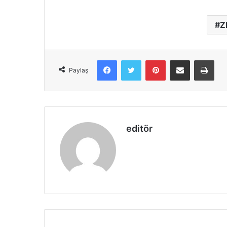
Z
Facebook
X
Pinterest
E-Posta ile paylaş
Yazd
Paylaş
editör