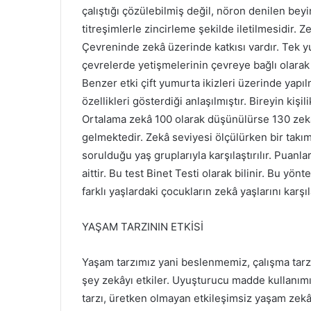
çalıştığı çözülebilmiş değil, nöron denilen beyi
titreşimlerle zincirleme şekilde iletilmesidir. 
Çevreninde zekâ üzerinde katkısı vardır. Tek yu
çevrelerde yetişmelerinin çevreye bağlı olarak
Benzer etki çift yumurta ikizleri üzerinde yapı
özellikleri gösterdiği anlaşılmıştır. Bireyin kişi
Ortalama zekâ 100 olarak düşünülürse 130 zekâ 
gelmektedir. Zekâ seviyesi ölçülürken bir takım
sorulduğu yaş gruplarıyla karşılaştırılır. Puanl
aittir. Bu test Binet Testi olarak bilinir. Bu y
farklı yaşlardaki çocukların zekâ yaşlarını karşı
YAŞAM TARZININ ETKİSİ
Yaşam tarzımız yani beslenmemiz, çalışma tarzı
şey zekâyı etkiler. Uyuşturucu madde kullanımı
tarzı, üretken olmayan etkileşimsiz yaşam zekây