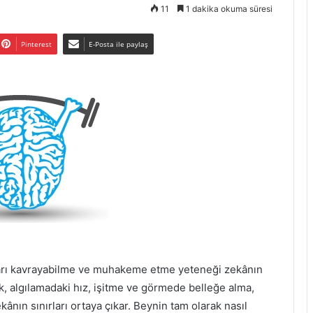
11
1 dakika okuma süresi
Pinterest
E-Posta ile paylaş
ları kavrayabilme ve muhakeme etme yeteneği zekânın
ek, algılamadaki hız, işitme ve görmede belleğe alma,
nın sınırları ortaya çıkar. Beynin tam olarak nasıl