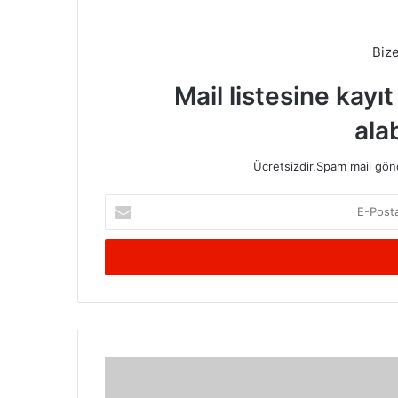
Biz
Mail listesine kayı
alab
Ücretsizdir.Spam mail gönde
E-
Posta
adresinizi
giriniz
Doğru
Zamanda,