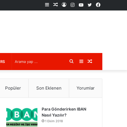
Kenar
Rastgele
Kayıt
Instagram
YouTube
X
Facebook
Bölmesi
Makale
Ol
Arama
Kenar
Rastgele
URS
yap
Bölmesi
Makale
Popüler
Son Eklenen
Yorumlar
...
Para Gönderirken IBAN
Nasıl Yazılır?
1 Ekim 2018