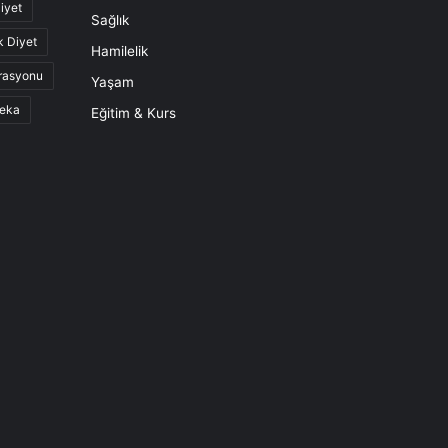
iyet
Sağlık
k Diyet
Hamilelik
rasyonu
Yaşam
eka
Eğitim & Kurs