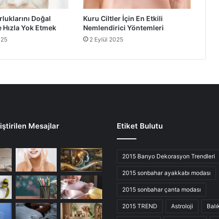
rluklarını Doğal
Kuru Ciltler İçin En Etkili
 Hızla Yok Etmek
Nemlendirici Yöntemleri
025
2 Eylül 2025
ştirilen Mesajlar
Etiket Bulutu
2015 Banyo Dekorasyon Trendleri
2015 sonbahar ayakkabı modası
2015 sonbahar çanta modası
2015 TREND
Astroloji
Balı