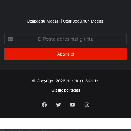
Uzakdoğu Modası | UzakDoğu'nun Modası
E-
Posta
adresinizi
giriniz
© Copyright 2026 Her Hakkı Saklıdır.
Gizlilik politikası
Facebook
X
YouTube
Instagram