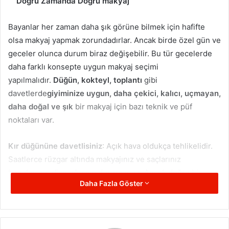
Doğru Zamanda Doğru makyaj
Bayanlar her zaman daha şık görüne bilmek için hafifte
olsa makyaj yapmak zorundadırlar. Ancak birde özel gün ve
geceler olunca durum biraz değişebilir. Bu tür gecelerde
daha farklı konsepte uygun makyaj seçimi
yapılmalıdır.
Düğün, kokteyl, toplantı
gibi
davetlerde
giyiminize uygun, daha çekici, kalıcı, uçmayan,
daha doğal ve şık
bir makyaj için bazı teknik ve püf
noktaları var.
Kır düğününe davetlisiniz
: Açık hava oldukça tehlikelidir.
Saatlerce rüzgar altında makyajınız ve saçlarınız
bozulmasın diye uğraşıp durursunuz. Ancak doğru bir
Daha Fazla Göster
makyaj ve saç modeli seçimi tercih ederseniz tüm geceyi
kurtarırsınız. Yapmanız gereken ise:
Fondöten ve ya kapatıcıyı uygulayın, 10 dakika