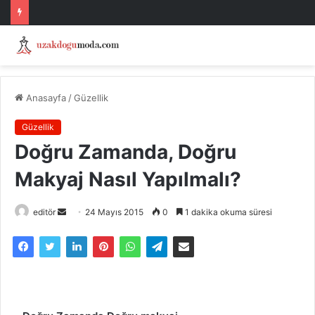
Anasayfa
/
Güzellik
Güzellik
Doğru Zamanda, Doğru
Makyaj Nasıl Yapılmalı?
Bir
editör
24 Mayıs 2015
0
1 dakika okuma süresi
e-
posta
göndermek