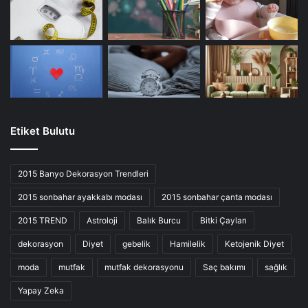
Etiket Bulutu
2015 Banyo Dekorasyon Trendleri
2015 sonbahar ayakkabı modası
2015 sonbahar çanta modası
2015 TREND
Astroloji
Balık Burcu
Bitki Çayları
dekorasyon
Diyet
gebelik
Hamilelik
Ketojenik Diyet
moda
mutfak
mutfak dekorasyonu
Saç bakımı
sağlık
Yapay Zeka