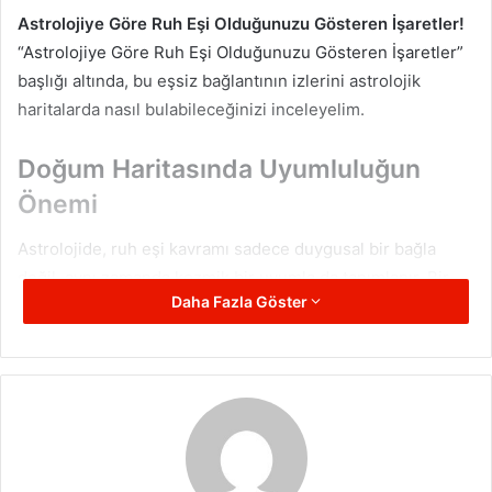
Astrolojiye Göre Ruh Eşi Olduğunuzu Gösteren İşaretler!
“Astrolojiye Göre Ruh Eşi Olduğunuzu Gösteren İşaretler”
başlığı altında, bu eşsiz bağlantının izlerini astrolojik
haritalarda nasıl bulabileceğinizi inceleyelim.
Doğum Haritasında Uyumluluğun
Önemi
Astrolojide, ruh eşi kavramı sadece duygusal bir bağla
değil, aynı zamanda kozmik bir uyumla da tanımlanır. Bir
Daha Fazla Göster
kişinin doğum haritası ile sizin doğum haritanız arasında
meydana gelen açılar, bu uyumun ne düzeyde olduğunu
ortaya koyar.
Güneş ve Ay Açısı
: Güneş, kişinin egosunu ve yaşam
amacını temsil ederken; Ay, duygularımızı ve iç dünyamızı
ifade eder. Bir kişinin Güneş’i ile diğerinin Ay’ı arasında