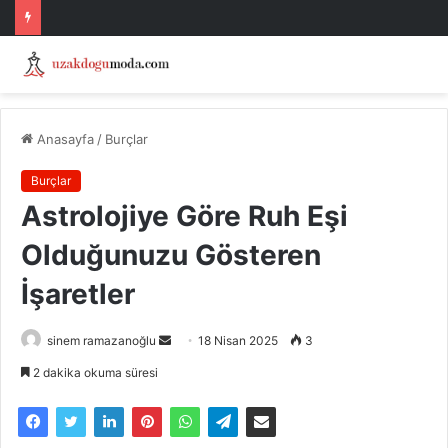
Anasayfa
/
Burçlar
Burçlar
Astrolojiye Göre Ruh Eşi
Olduğunuzu Gösteren
İşaretler
Bir
sinem ramazanoğlu
18 Nisan 2025
3
e-
2 dakika okuma süresi
posta
göndermek