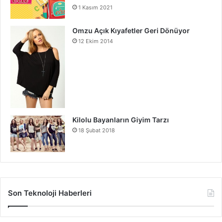
haritalarınızda bu bağlantıların izleri varsa… Belki de ruh
1 Kasım 2021
eşinizi çoktan bulmuşsunuzdur.
Omzu Açık Kıyafetler Geri Dönüyor
12 Ekim 2014
Astroloji
Astrolojiye Göre Ruh Eşi Seçimi
Kilolu Bayanların Giyim Tarzı
18 Şubat 2018
Son Teknoloji Haberleri