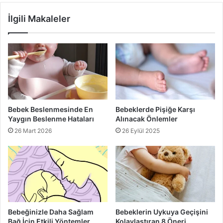
sağlar.
İlgili Makaleler
3. Taşınabilirlik ve Katlanabilirlik
Bebek arabası günlük yaşamda sıkça taşınması gereken bir
üründür. Bu nedenle hafiflik ve katlanabilirlik, anneler ve
babalar için büyük avantaj sağlar. Özellikle toplu taşıma
kullanan veya arabada sık seyahat eden aileler için bu
özellikler büyük önem taşır.
Bebek Beslenmesinde En
Bebeklerde Pişiğe Karşı
Yaygın Beslenme Hataları
Alınacak Önlemler
Tek Elle Katlanabilir Mekanizma
: Hızlı ve pratik
26 Mart 2026
26 Eylül 2025
şekilde katlanabilen modeller tercih edilmelidir.
Ağırlık
: Çok hafif modeller bazen dayanıklılıktan ödün
verebilir; bu nedenle hafif ama sağlam bir denge
gözetilmelidir.
Arabanın Bagajına Uygunluk
: Katlandığında fazla yer
kaplamayan modeller, taşıma ve depolama kolaylığı
Bebeğinizle Daha Sağlam
Bebeklerin Uykuya Geçişini
Bağ İçin Etkili Yöntemler
Kolaylaştıran 8 Öneri