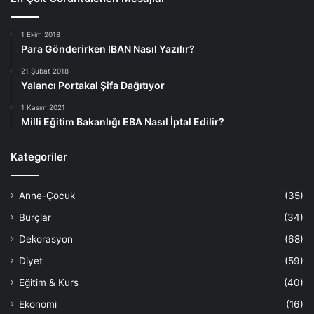
kadar birçok faktör dikkate alınarak yapılan doğru bir
seçim, uzun vadede sizi memnun edecektir. Unutmayın,
1 Ekim 2018
kaliteli ve ihtiyaçlarınıza uygun bir bebek arabası hem sizi
Para Gönderirken IBAN Nasıl Yazılır?
hem de bebeğinizi mutlu eder.
21 Şubat 2018
Yalancı Portakal Şifa Dağıtıyor
1 Kasım 2021
Bebek Arabası Seçimi
Milli Eğitim Bakanlığı EBA Nasıl İptal Edilir?
Kategoriler
Anne-Çocuk
(35)
Burçlar
(34)
Dekorasyon
(68)
Diyet
(59)
Eğitim & Kurs
(40)
Ekonomi
(16)