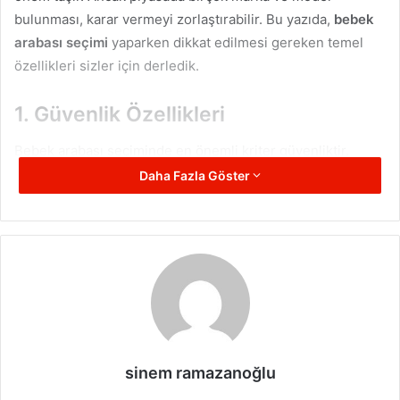
bulunması, karar vermeyi zorlaştırabilir. Bu yazıda,
bebek
arabası seçimi
yaparken dikkat edilmesi gereken temel
özellikleri sizler için derledik.
1. Güvenlik Özellikleri
Bebek arabası seçiminde en önemli kriter güvenliktir.
Çünkü bebeğinizin en çok vakit geçireceği araçlardan biri
Daha Fazla Göster
olacak. Bu nedenle aşağıdaki güvenlik özelliklerini kontrol
etmek oldukça önemlidir:
5 Noktalı Emniyet Kemeri
: Bebek arabasında bebeğin
yerinde sabit kalmasını sağlar ve düşme riskini azaltır.
Sağlam Fren Sistemi
: Tek ayakla kontrol edilebilen
güçlü bir fren sistemi, arabanın istenmeyen
hareketlerini önler.
sinem ramazanoğlu
Güçlü Gövde ve Malzeme Kalitesi
: Alüminyum ya da