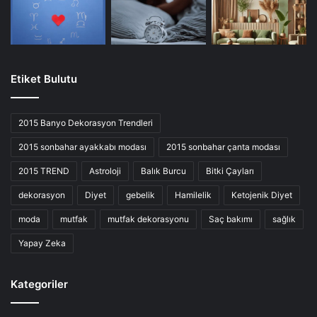
Etiket Bulutu
2015 Banyo Dekorasyon Trendleri
2015 sonbahar ayakkabı modası
2015 sonbahar çanta modası
2015 TREND
Astroloji
Balık Burcu
Bitki Çayları
dekorasyon
Diyet
gebelik
Hamilelik
Ketojenik Diyet
moda
mutfak
mutfak dekorasyonu
Saç bakımı
sağlık
Yapay Zeka
Kategoriler