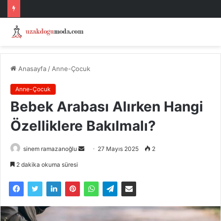
Anasayfa
/
Anne-Çocuk
Anne-Çocuk
Bebek Arabası Alırken Hangi
Özelliklere Bakılmalı?
Bir
sinem ramazanoğlu
27 Mayıs 2025
2
e-
2 dakika okuma süresi
posta
göndermek