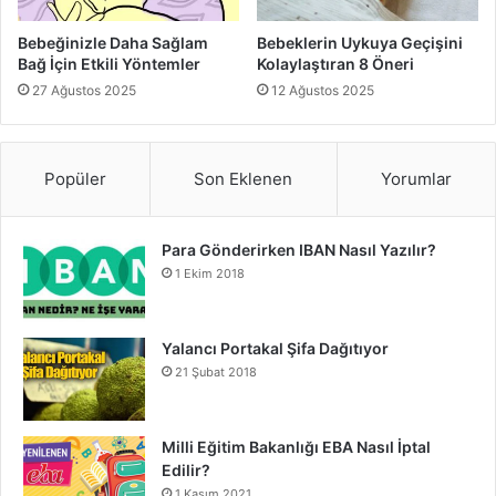
uygulanabilir. Bu, cildin kurumasını önleyerek egzamanın
şiddetini azaltır.
Bebeğinizle Daha Sağlam
Bebeklerin Uykuya Geçişini
Bağ İçin Etkili Yöntemler
Kolaylaştıran 8 Öneri
3. İlaç Tedavileri (Gerektiğinde)
27 Ağustos 2025
12 Ağustos 2025
Eğer egzama şiddetliyse ve evde alınan önlemlere rağmen
geçmiyorsa, doktor önerisiyle kortikosteroid içeren topikal
Popüler
Son Eklenen
Yorumlar
kremler kullanılabilir. Bu ilaçlar iltihabı azaltarak belirtilerin
hafiflemesini sağlar. Ancak bu tür ilaçların uzun süreli
kullanımı önerilmez ve mutlaka hekim kontrolünde
Para Gönderirken IBAN Nasıl Yazılır?
uygulanmalıdır.
1 Ekim 2018
Eğer egzama mantar enfeksiyonuna bağlıysa, antifungal
Yalancı Portakal Şifa Dağıtıyor
kremler; bakteriyel enfeksiyon durumunda ise antibiyotikli
21 Şubat 2018
kremler reçete edilebilir. Doğru tanı ve tedavi planı için
doktora danışmak şarttır.
Milli Eğitim Bakanlığı EBA Nasıl İptal
Önleyici Tedbirler
Edilir?
1 Kasım 2021