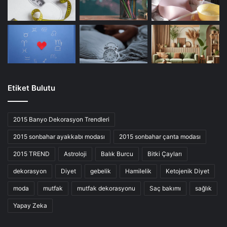
Etiket Bulutu
2015 Banyo Dekorasyon Trendleri
2015 sonbahar ayakkabı modası
2015 sonbahar çanta modası
2015 TREND
Astroloji
Balık Burcu
Bitki Çayları
dekorasyon
Diyet
gebelik
Hamilelik
Ketojenik Diyet
moda
mutfak
mutfak dekorasyonu
Saç bakımı
sağlık
Yapay Zeka