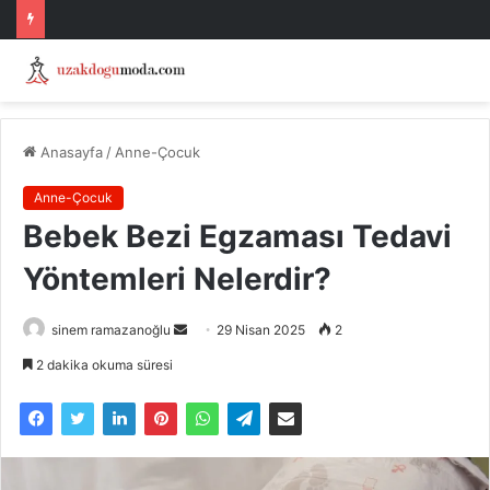
Anasayfa
/
Anne-Çocuk
Anne-Çocuk
Bebek Bezi Egzaması Tedavi
Yöntemleri Nelerdir?
Bir
sinem ramazanoğlu
29 Nisan 2025
2
e-
2 dakika okuma süresi
posta
göndermek