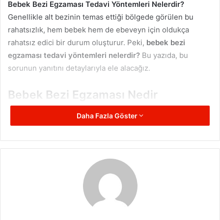
Bebek Bezi Egzaması Tedavi Yöntemleri Nelerdir?
Genellikle alt bezinin temas ettiği bölgede görülen bu
rahatsızlık, hem bebek hem de ebeveyn için oldukça
rahatsız edici bir durum oluşturur. Peki,
bebek bezi
egzaması tedavi yöntemleri nelerdir?
Bu yazıda, bu
sorunun yanıtını detaylarıyla ele alacağız.
Bebek Bezi Egzaması Nedir
Bebek bezi egzaması, genellikle bezin temas ettiği
Daha Fazla Göster
bölgelerde (popo, genital bölge ve uyluk içleri) kızarıklık,
tahriş, kabuklanma ve zaman zaman sızıntılı lezyonlar
şeklinde kendini gösteren bir cilt problemidir. Bu durum,
cildin uzun süre nemli kalması, idrar ve dışkının ciltle
teması ya da kullanılan bezin ya da temizlik ürünlerinin
cildi tahriş etmesi sonucu oluşabilir. Bebeklerde bağışıklık
sistemi henüz tam gelişmediğinden, ciltte oluşan bu tarz
tahrişler kısa sürede egzamaya dönüşebilir.