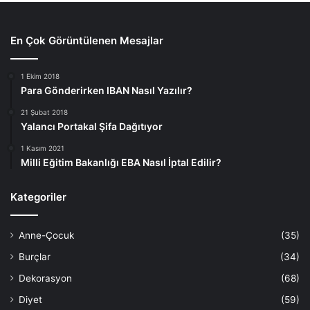
oldukça yaygın ancak doğru önlemlerle önlenebilir ve
tedavi edilebilir bir cilt sorunudur. Erken tanı, düzenli
En Çok Görüntülenen Mesajlar
bakım ve gerekirse uzman desteğiyle bu rahatsızlığın
önüne geçmek mümkündür. Bebek cildi hassas olduğu
1 Ekim 2018
için, her uygulamada nazik davranmak ve doğal içerikli
Para Gönderirken IBAN Nasıl Yazılır?
ürünleri tercih etmek en sağlıklı yaklaşım olacaktır.
21 Şubat 2018
Yalancı Portakal Şifa Dağıtıyor
1 Kasım 2021
Bebek Bezi Egzaması
Milli Eğitim Bakanlığı EBA Nasıl İptal Edilir?
Bebek Bezi Egzaması Tedavisi
Kategoriler
Bebek Bezi Egzamasının Belirtileri
Anne-Çocuk
(35)
Burçlar
(34)
Dekorasyon
(68)
Diyet
(59)