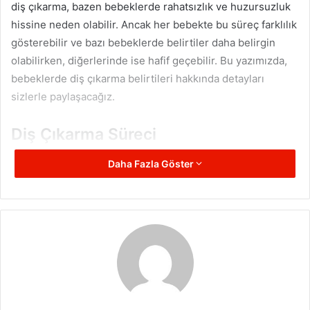
diş çıkarma, bazen bebeklerde rahatsızlık ve huzursuzluk
hissine neden olabilir. Ancak her bebekte bu süreç farklılık
gösterebilir ve bazı bebeklerde belirtiler daha belirgin
olabilirken, diğerlerinde ise hafif geçebilir. Bu yazımızda,
bebeklerde diş çıkarma belirtileri hakkında detayları
sizlerle paylaşacağız.
Diş Çıkarma Süreci
Bebeklerde diş çıkarma süreci genellikle altıncı ay
Daha Fazla Göster
civarında başlar. Ancak bazı bebeklerde bu süreç daha
erken veya daha geç başlayabilir. İlk diş genellikle alt ön
dişlerdir ve dişler bir çift şeklinde çıkar. Bu süreç,
genellikle üç yaşına kadar devam eder ve bebeklerin tüm
süt dişlerini çıkarmasıyla tamamlanır.
Belirtiler