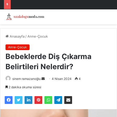
Anasayfa
/
Anne-Çocuk
Anne-Çocuk
Bebeklerde Diş Çıkarma
Belirtileri Nelerdir?
Bir
sinem ramazanoğlu
4 Nisan 2024
4
e-
2 dakika okuma süresi
posta
göndermek