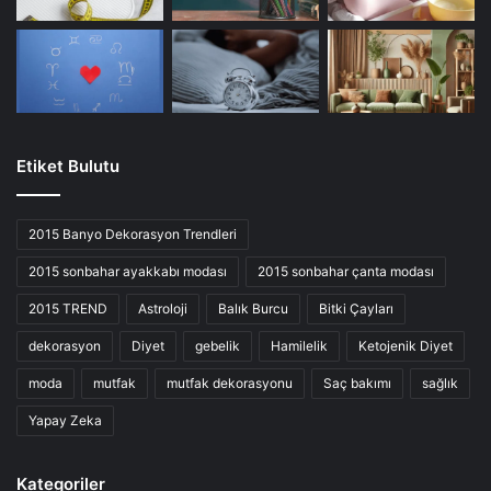
Etiket Bulutu
2015 Banyo Dekorasyon Trendleri
2015 sonbahar ayakkabı modası
2015 sonbahar çanta modası
2015 TREND
Astroloji
Balık Burcu
Bitki Çayları
dekorasyon
Diyet
gebelik
Hamilelik
Ketojenik Diyet
moda
mutfak
mutfak dekorasyonu
Saç bakımı
sağlık
Yapay Zeka
Kategoriler