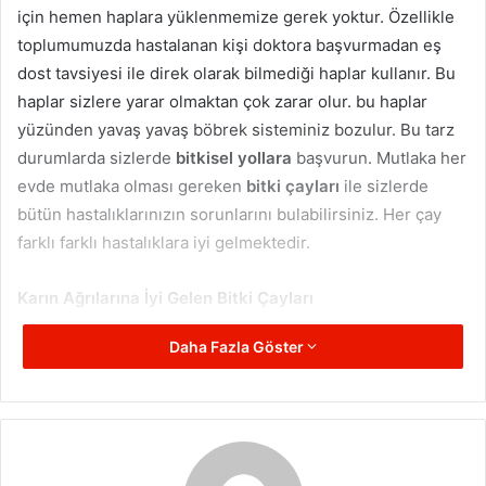
için hemen haplara yüklenmemize gerek yoktur. Özellikle
toplumumuzda hastalanan kişi doktora başvurmadan eş
dost tavsiyesi ile direk olarak bilmediği haplar kullanır. Bu
haplar sizlere yarar olmaktan çok zarar olur. bu haplar
yüzünden yavaş yavaş böbrek sisteminiz bozulur. Bu tarz
durumlarda sizlerde
bitkisel yollara
başvurun. Mutlaka her
evde mutlaka olması gereken
bitki çayları
ile sizlerde
bütün hastalıklarınızın sorunlarını bulabilirsiniz. Her çay
farklı farklı hastalıklara iyi gelmektedir.
Karın Ağrılarına İyi Gelen Bitki Çayları
Daha Fazla Göster
Özellikle evlerimizde en sık rastladığımız genel hastalık
karın ağrılarıdır. Bu nedenle birçok insan hastanenin
yollarını tutmaktadır. Ancak evlerinizde mutlaka olması
gereken rezene ve papatya
çay modelleri
sayesinde
sizlerde artık daha rahat bir duruma geçebilirsiniz. Doğal