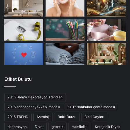
Etiket Bulutu
2015 Banyo Dekorasyon Trendleri
2015 sonbahar ayakkabı modası
2015 sonbahar çanta modası
2015 TREND
Astroloji
Balık Burcu
Bitki Çayları
dekorasyon
Diyet
gebelik
Hamilelik
Ketojenik Diyet