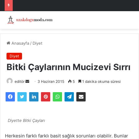
Anasayfa
/
Diyet
Diyet
Bitki Çaylarının Mucizevi Sırrı
Bir
editör
3 Haziran 2015
5
1 dakika okuma süresi
e-
posta
göndermek
Diyette Bitki Çayları
Herkesin farklı farklı basit sağlık sorunları olabilir. Bunlar