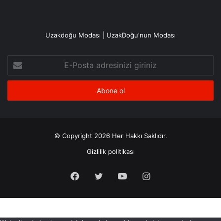
Uzakdoğu Modası | UzakDoğu'nun Modası
E-
Posta
adresinizi
giriniz
© Copyright 2026 Her Hakkı Saklıdır.
Gizlilik politikası
Facebook
X
YouTube
Instagram