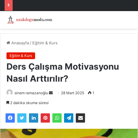
Anasayfa
/
Eğitim & Kurs
Eğitim & Kurs
Ders Çalışma Motivasyonu
Nasıl Arttırılır?
Bir
sinem ramazanoğlu
28 Mart 2025
1
e-
2 dakika okuma süresi
posta
göndermek