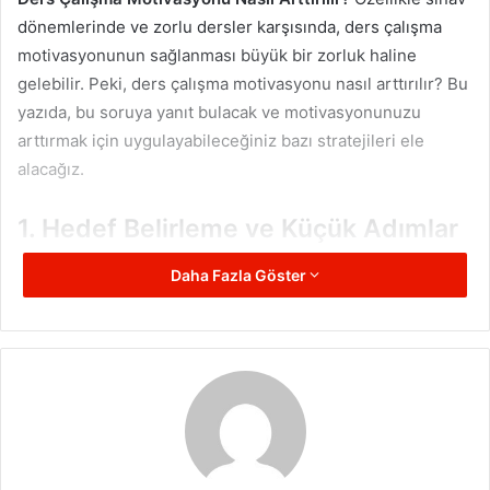
dönemlerinde ve zorlu dersler karşısında, ders çalışma
motivasyonunun sağlanması büyük bir zorluk haline
gelebilir. Peki, ders çalışma motivasyonu nasıl arttırılır? Bu
yazıda, bu soruya yanıt bulacak ve motivasyonunuzu
arttırmak için uygulayabileceğiniz bazı stratejileri ele
alacağız.
1. Hedef Belirleme ve Küçük Adımlar
Ders çalışma motivasyonunu arttırmanın ilk adımlarından
Daha Fazla Göster
biri, belirli hedefler koymaktır. Hedefler, öğrenciyi
yönlendirir ve bir amaç duygusu yaratır. Ancak hedeflerin
çok büyük olmaması önemlidir. Çünkü büyük hedefler,
başlangıçta ulaşılması imkansız gibi görünebilir ve bu da
motivasyon kaybına neden olabilir. Bu nedenle, ders
çalışma motivasyonu nasıl arttırılır sorusunun cevabını
ararken, küçük ve ulaşılabilir hedefler belirlemek oldukça