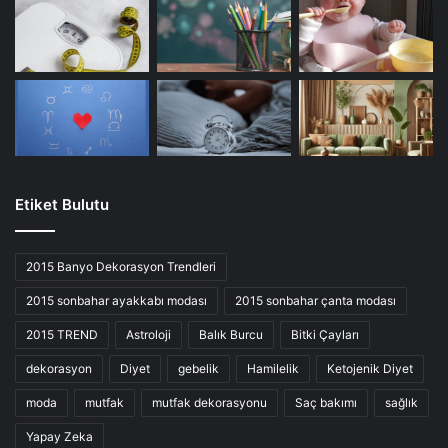
Etiket Bulutu
2015 Banyo Dekorasyon Trendleri
2015 sonbahar ayakkabı modası
2015 sonbahar çanta modası
2015 TREND
Astroloji
Balık Burcu
Bitki Çayları
dekorasyon
Diyet
gebelik
Hamilelik
Ketojenik Diyet
moda
mutfak
mutfak dekorasyonu
Saç bakımı
sağlık
Yapay Zeka