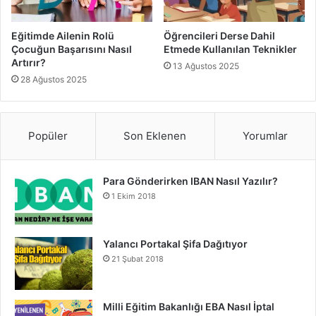
Güven
Ders çalışma motivasyonunu arttırmanın bir diğer önemli
Eğitimde Ailenin Rolü
Öğrencileri Derse Dahil
yolu, olumlu düşünmektir. Çoğu öğrenci, ders çalışmaya
Çocuğun Başarısını Nasıl
Etmede Kullanılan Teknikler
Artırır?
başladığında kaygı ve stres yaşayabilir. Bu duygular,
13 Ağustos 2025
28 Ağustos 2025
motivasyonu zayıflatabilir. Ancak, kendinize güvenerek ve
olumsuz düşüncelerden kaçınarak bu duyguları aşmak
mümkündür.
Popüler
Son Eklenen
Yorumlar
Olumlu bir zihin yapısına sahip olmak, başarıya giden yolu
kolaylaştırır. “Ben bu dersi geçebilirim” veya “Bu konuyu
Para Gönderirken IBAN Nasıl Yazılır?
anlamak için gerekli tüm kaynaklara sahibim” gibi olumlu
1 Ekim 2018
düşünceler, öğrencinin kendisini daha güçlü ve motive
hissetmesini sağlar. Ayrıca, küçük başarılara odaklanarak
Yalancı Portakal Şifa Dağıtıyor
kendinizi ödüllendirmek, bu olumlu düşünme sürecini
21 Şubat 2018
pekiştirebilir.
Sonuç olarak, ders çalışma motivasyonu nasıl arttırılır
Milli Eğitim Bakanlığı EBA Nasıl İptal