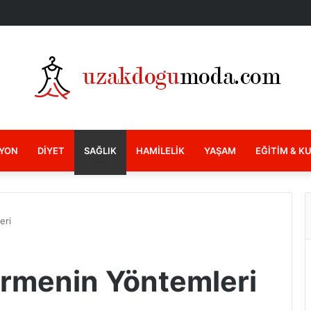
YON
DIYET
SAĞLIK
HAMILELIK
YAŞAM
EĞITIM & K
eri
irmenin Yöntemleri