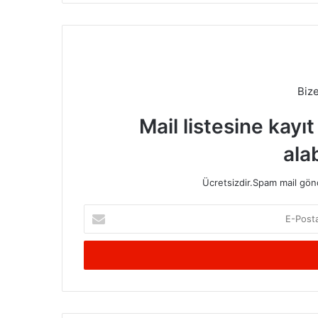
Biz
Mail listesine kayı
alab
Ücretsizdir.Spam mail gönde
E-
Posta
adresinizi
giriniz