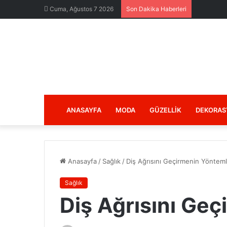
Cuma, Ağustos 7 2026
Son Dakika Haberleri
ANASAYFA
MODA
GÜZELLIK
DEKORAS
Anasayfa
/
Sağlık
/
Diş Ağrısını Geçirmenin Yönteml
Sağlık
Diş Ağrısını Geç