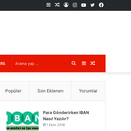
Kenar
Rastgele
Kayıt
Instagram
YouTube
X
Facebook
Bölmesi
Makale
Ol
Arama
Kenar
Rastgele
URS
yap
Bölmesi
Makale
Popüler
Son Eklenen
Yorumlar
...
Para Gönderirken IBAN
Nasıl Yazılır?
1 Ekim 2018