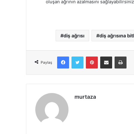
oluşan ağrının azalmasını sağlayabilirsiniz
diş ağrısı
diş ağrısına bi
Facebook
X
Pinterest
E-Posta ile paylaş
Yazd
Paylaş
murtaza