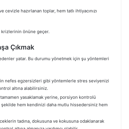
e cevizle hazırlanan toplar, hem tatlı ihtiyacınızı
lı krizlerinin önüne geçer.
 Başa Çıkmak
nedenler yatar. Bu durumu yönetmek için şu yöntemleri
n nefes egzersizleri gibi yöntemlerle stres seviyenizi
trol altına alabilirsiniz.
yı tamamen yasaklamak yerine, porsiyon kontrolü
u şekilde hem kendinizi daha mutlu hissedersiniz hem
yeceklerin tadına, dokusuna ve kokusuna odaklanarak
kontrol altına almanıza yardımcı olabilir.