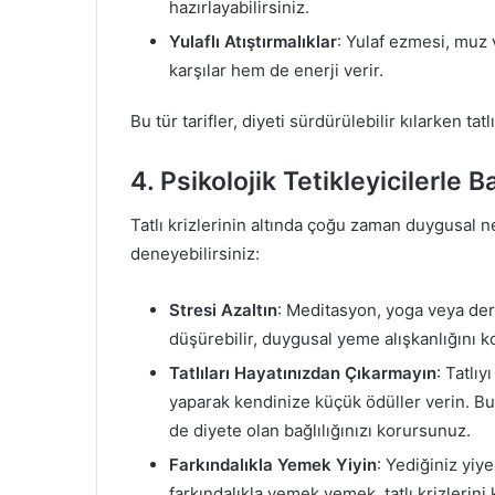
hazırlayabilirsiniz.
Yulaflı Atıştırmalıklar
: Yulaf ezmesi, muz v
karşılar hem de enerji verir.
Bu tür tarifler, diyeti sürdürülebilir kılarken tat
4. Psikolojik Tetikleyicilerle
Tatlı krizlerinin altında çoğu zaman duygusal 
deneyebilirsiniz:
Stresi Azaltın
: Meditasyon, yoga veya deri
düşürebilir, duygusal yeme alışkanlığını kon
Tatlıları Hayatınızdan Çıkarmayın
: Tatlı
yaparak kendinize küçük ödüller verin. B
de diyete olan bağlılığınızı korursunuz.
Farkındalıkla Yemek Yiyin
: Yediğiniz yi
farkındalıkla yemek yemek, tatlı krizlerini 