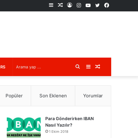
Kenar
Rastgele
Kayıt
Instagram
YouTube
X
Facebook
Bölmesi
Makale
Ol
Arama
Kenar
Rastgele
URS
yap
Bölmesi
Makale
Popüler
Son Eklenen
Yorumlar
...
Para Gönderirken IBAN
Nasıl Yazılır?
1 Ekim 2018