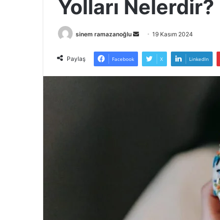
Yolları Nelerdir?
Bir
sinem ramazanoğlu
19 Kasım 2024
e-
posta
Paylaş
Facebook
X
LinkedIn
göndermek