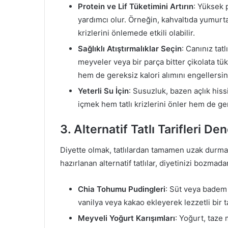
Protein ve Lif Tüketimini Artırın
: Yüksek p
yardımcı olur. Örneğin, kahvaltıda yumurta 
krizlerini önlemede etkili olabilir.
Sağlıklı Atıştırmalıklar Seçin
: Canınız tat
meyveler veya bir parça bitter çikolata tüke
hem de gereksiz kalori alımını engellersin
Yeterli Su İçin
: Susuzluk, bazen açlık hissi
içmek hem tatlı krizlerini önler hem de g
3. Alternatif Tatlı Tarifleri De
Diyette olmak, tatlılardan tamamen uzak durma
hazırlanan alternatif tatlılar, diyetinizi bozmadan 
Chia Tohumu Pudingleri
: Süt veya badem 
vanilya veya kakao ekleyerek lezzetli bir ta
Meyveli Yoğurt Karışımları
: Yoğurt, taze m