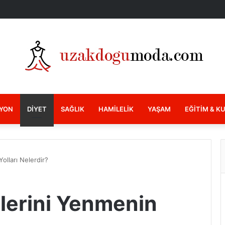
YON
DIYET
SAĞLIK
HAMILELIK
YAŞAM
EĞITIM & K
Yolları Nelerdir?
izlerini Yenmenin