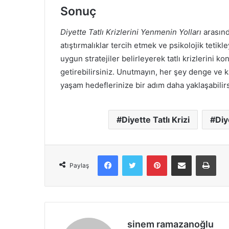
Sonuç
Diyette Tatlı Krizlerini Yenmenin Yolları
arasınd
atıştırmalıklar tercih etmek ve psikolojik tetikl
uygun stratejiler belirleyerek tatlı krizlerini kon
getirebilirsiniz. Unutmayın, her şey denge ve kar
yaşam hedeflerinize bir adım daha yaklaşabilirs
Diyette Tatlı Krizi
Diy
Facebook
X
Pinterest
E-Posta ile paylaş
Yazd
Paylaş
sinem ramazanoğlu