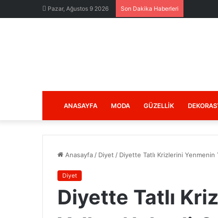
Pazar, Ağustos 9 2026
Son Dakika Haberleri
ANASAYFA
MODA
GÜZELLIK
DEKORAS
Anasayfa
/
Diyet
/
Diyette Tatlı Krizlerini Yenmenin 
Diyet
Diyette Tatlı Kr